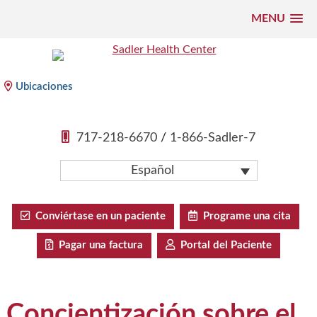
MENU
Saltar
al
Centro de Salud Sadler
contenido
Ubicaciones
717-218-6670
/
1-866-Sadler-7
Español
Conviértase en un paciente
Programe una cita
Pagar una factura
Portal del Paciente
Concientización sobre el