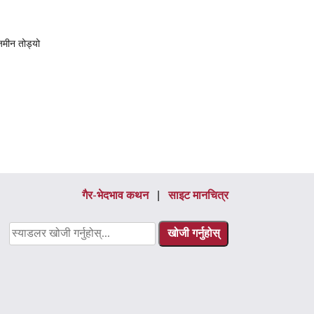
 जमीन तोड्यो
गैर-भेदभाव कथन
साइट मानचित्र
यसका
लागि
खोजी
गर्नुहोस्: