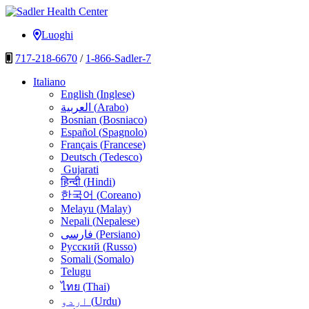
Vai
al
Sadler Health Center
Luoghi
contenuto
717-218-6670
/
1-866-Sadler-7
Italiano
English
(
Inglese
)
العربية
(
Arabo
)
Bosnian
(
Bosniaco
)
Español
(
Spagnolo
)
Français
(
Francese
)
Deutsch
(
Tedesco
)
Gujarati
हिन्दी
(
Hindi
)
한국어
(
Coreano
)
Melayu
(
Malay
)
Nepali
(
Nepalese
)
فارسی
(
Persiano
)
Русский
(
Russo
)
Somali
(
Somalo
)
Telugu
ไทย
(
Thai
)
اردو
(
Urdu
)