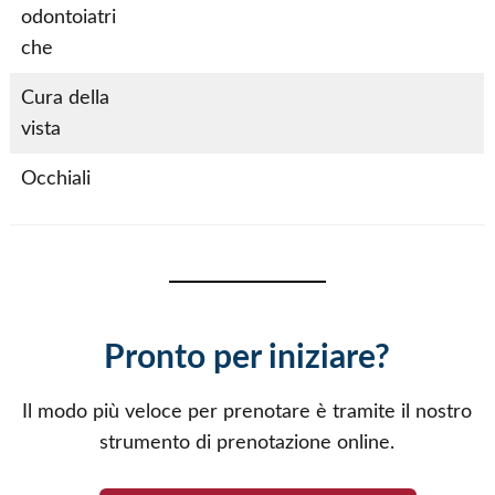
odontoiatri
S
S
S
che
ì
ì
ì
Cura della
S
vista
ì
Occhiali
S
ì
Pronto per iniziare?
Il modo più veloce per prenotare è tramite il nostro
strumento di prenotazione online.