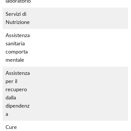
S
S
laboratorio
ì
ì
Servizi di
S
S
Nutrizione
ì
ì
Assistenza
sanitaria
S
S
comporta
ì
ì
mentale
Assistenza
per il
recupero
S
S
dalla
ì
ì
dipendenz
a
Cure