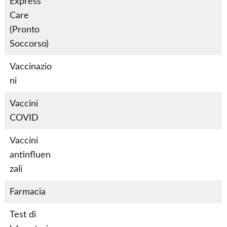
Express
Care
S
(Pronto
ì
Soccorso)
Vaccinazio
S
S
ni
ì
ì
Vaccini
S
S
COVID
ì
ì
Vaccini
antinfluen
S
S
zali
ì
ì
Farmacia
S
S
ì
ì
Test di