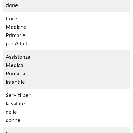
ì
ì
zione
Cure
Mediche
S
S
Primarie
ì
ì
per Adulti
Assistenza
Medica
S
S
Primaria
ì
ì
Infantile
Servizi per
la salute
S
S
delle
ì
ì
donne