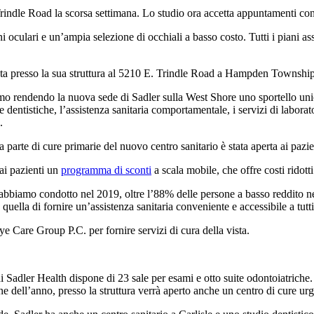
. Trindle Road la scorsa settimana. Lo studio ora accetta appuntamenti con
ni oculari e un’ampia selezione di occhiali a basso costo. Tutti i piani a
ista presso la sua struttura al 5210 E. Trindle Road a Hampden Township
stiamo rendendo la nuova sede di Sadler sulla West Shore uno sportello u
entistiche, l’assistenza sanitaria comportamentale, i servizi di laboratori
.
 parte di cure primarie del nuovo centro sanitario è stata aperta ai paz
 ai pazienti un
programma di sconti
a scala mobile, che offre costi ridotti
 abbiamo condotto nel 2019, oltre l’88% delle persone a basso reddito n
uella di fornire un’assistenza sanitaria conveniente e accessibile a tutt
e Care Group P.C. per fornire servizi di cura della vista.
e di Sadler Health dispone di 23 sale per esami e otto suite odontoiatriche
ne dell’anno, presso la struttura verrà aperto anche un centro di cure urg