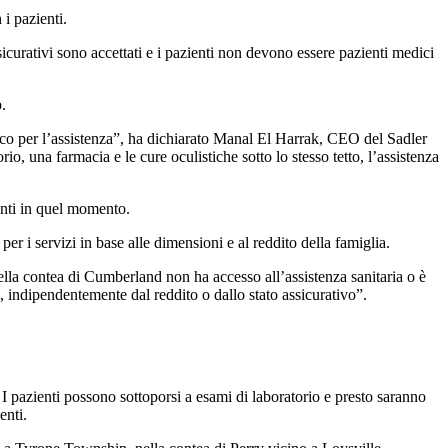
 i pazienti.
ssicurativi sono accettati e i pazienti non devono essere pazienti medici
.
nico per l’assistenza”, ha dichiarato Manal El Harrak, CEO del Sadler
o, una farmacia e le cure oculistiche sotto lo stesso tetto, l’assistenza
ienti in quel momento.
 per i servizi in base alle dimensioni e al reddito della famiglia.
ella contea di Cumberland non ha accesso all’assistenza sanitaria o è
i, indipendentemente dal reddito o dallo stato assicurativo”.
. I pazienti possono sottoporsi a esami di laboratorio e presto saranno
enti.