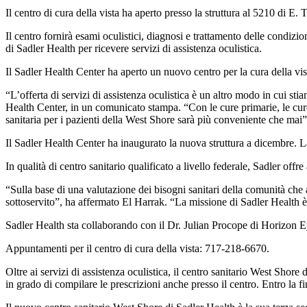
Il centro di cura della vista ha aperto presso la struttura al 5210 di E
Il centro fornirà esami oculistici, diagnosi e trattamento delle condizio
di Sadler Health per ricevere servizi di assistenza oculistica.
Il Sadler Health Center ha aperto un nuovo centro per la cura della v
“L’offerta di servizi di assistenza oculistica è un altro modo in cui 
Health Center, in un comunicato stampa. “Con le cure primarie, le cure d
sanitaria per i pazienti della West Shore sarà più conveniente che mai”
Il Sadler Health Center ha inaugurato la nuova struttura a dicembre. La
In qualità di centro sanitario qualificato a livello federale, Sadler offre
“Sulla base di una valutazione dei bisogni sanitari della comunità che
sottoservito”, ha affermato El Harrak. “La missione di Sadler Health è q
Sadler Health sta collaborando con il Dr. Julian Procope di Horizon Ey
Appuntamenti per il centro di cura della vista: 717-218-6670.
Oltre ai servizi di assistenza oculistica, il centro sanitario West Shor
in grado di compilare le prescrizioni anche presso il centro. Entro la fi