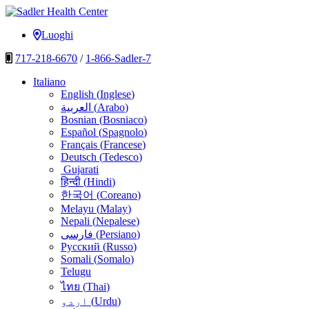
Vai
al
Sadler Health Center
Luoghi
contenuto
717-218-6670
/
1-866-Sadler-7
Italiano
English
(
Inglese
)
العربية
(
Arabo
)
Bosnian
(
Bosniaco
)
Español
(
Spagnolo
)
Français
(
Francese
)
Deutsch
(
Tedesco
)
Gujarati
हिन्दी
(
Hindi
)
한국어
(
Coreano
)
Melayu
(
Malay
)
Nepali
(
Nepalese
)
فارسی
(
Persiano
)
Русский
(
Russo
)
Somali
(
Somalo
)
Telugu
ไทย
(
Thai
)
اردو
(
Urdu
)