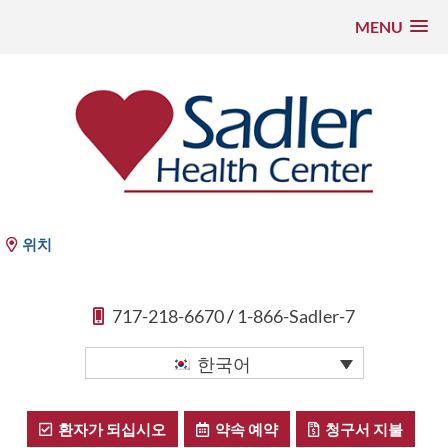
MENU
콘
텐
츠
로
건
너
뛰
Sadler Health Center
위치
기
717-218-6670
/
1-866-Sadler-7
한국어
환자가 되십시오
약속 예약
청구서 지불