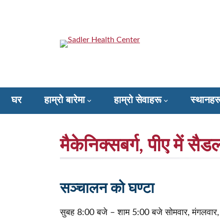
सामाग्रीमा
फड्काउनुहोस्
Sadler Health Center
घर
हाम्रो बारेमा
हाम्रो सेवाहरू
स्थानहर
Donate to Sadler Health Center
मैकेनिक्सबर्ग, पीए में सैड
सञ्चालन को घण्टा
सुबह 8:00 बजे – शाम 5:00 बजे सोमवार, मंगलवार, ग