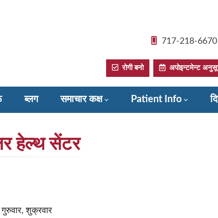
717-218-6670
रोगी बनो
अपोइन्टमेन्ट अनुसूची
ू
ब्लग
समाचार कक्ष
Patient Info
दि
लर हेल्थ सेंटर
ुरुवार, शुक्रवार