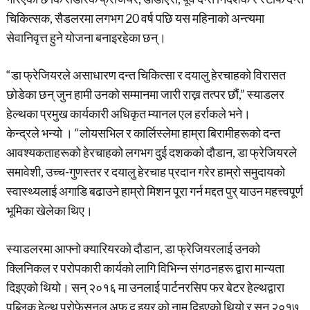
चिकित्सक, सैडलरमा लगभग 20 वर्ष पछि यस महिनाको अन्त्यमा
सेवानिवृत्त हुने योजना बनाइरहेका छन्।
“डा फ्रेजियरले असाधारण दन्त चिकित्सा र दयालु हेरचाहको विरासत
छोडेका छन् जुन हामी उनको सम्मानमा जारी राख्न तत्पर छौं,” स्याडलर
हेल्थका प्रमुख कार्यकारी अधिकृत म्यानल एल हर्राकले भने।
केन्द्रले भन्यो । “लोयसभिल र कार्लिस्लेमा हाम्रा बिरामीहरूको दन्त
आवश्यकताहरूको हेरचाहको लगभग दुई दशकको दौडान, डा फ्रेजियरले
समावेशी, उच्च-गुणस्तर र दयालु हेरचाह प्रदान गरेर हाम्रो समुदायको
स्वास्थ्यलाई अगाडि बढाउने हाम्रो मिशन पूरा गर्न मद्दत पुर् याउन महत्त्वपूर्ण
भूमिका खेलेका थिए।
स्याडलरमा आफ्नो क्यारियरको दौडान, डा फ्रेजियरलाई उनको
क्लिनिकल र परोपकारी कार्यको लागि विभिन्न संगठनहरू द्वारा मान्यता
दिइएको थियो। सन् २०१६ मा उनलाई पार्टनरसिप फर बेटर हेल्थद्वारा
पब्लिक हेल्थ प्रोफेसनल अफ द इयर को नाम दिइएको थियो र सन् २०१७