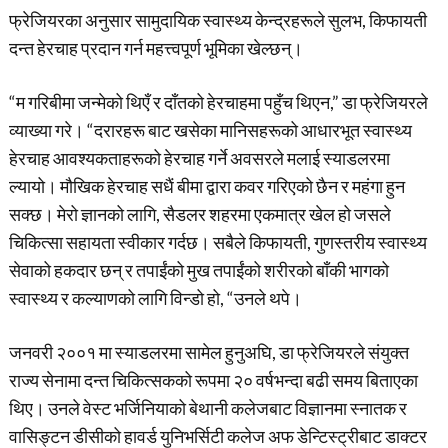
फ्रेजियरका अनुसार सामुदायिक स्वास्थ्य केन्द्रहरूले सुलभ, किफायती
दन्त हेरचाह प्रदान गर्न महत्त्वपूर्ण भूमिका खेल्छन्।
“म गरिबीमा जन्मेको थिएँ र दाँतको हेरचाहमा पहुँच थिएन,” डा फ्रेजियरले
व्याख्या गरे। “दरारहरू बाट खसेका मानिसहरूको आधारभूत स्वास्थ्य
हेरचाह आवश्यकताहरूको हेरचाह गर्ने अवसरले मलाई स्याडलरमा
ल्यायो। मौखिक हेरचाह सधैं बीमा द्वारा कवर गरिएको छैन र महंगा हुन
सक्छ। मेरो ज्ञानको लागि, सैडलर शहरमा एकमात्र खेल हो जसले
चिकित्सा सहायता स्वीकार गर्दछ। सबैले किफायती, गुणस्तरीय स्वास्थ्य
सेवाको हकदार छन् र तपाईंको मुख तपाईंको शरीरको बाँकी भागको
स्वास्थ्य र कल्याणको लागि विन्डो हो, “उनले थपे।
जनवरी २००१ मा स्याडलरमा सामेल हुनुअघि, डा फ्रेजियरले संयुक्त
राज्य सेनामा दन्त चिकित्सकको रूपमा २० वर्षभन्दा बढी समय बिताएका
थिए। उनले वेस्ट भर्जिनियाको बेथानी कलेजबाट विज्ञानमा स्नातक र
वासिङ्टन डीसीको हावर्ड युनिभर्सिटी कलेज अफ डेन्टिस्ट्रीबाट डाक्टर