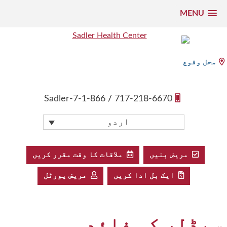
MENU
واد
و
Sadler Health Center
ھوڑ
محل وقوع
یں
1-866-Sadler-7
/
717-218-6670
اردو
مریض بنیں
ملاقات کا وقت مقرر کریں
ایک بل ادا کریں
مریض پورٹل
سیڈلر کو فائدہ