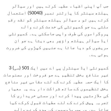
جب آپ اپنی اشیاء عطیہ کرتے ہیں اور سیڈلر
ہیلتھ سینٹر کا پارٹنر نمبر (50040) استعمال
کرتے ہیں تو ، سیڈلر ہیلتھ سینٹر کو نقد رقم
ملتی ہے جو کمیونٹی کی خدمت کرنے والے
پروگراموں کی طرف واپس جاسکتی ہے۔ کمیونٹی
ایڈ سیڈلر ہیلتھ واؤچر بھی دیتا ہے جو ان
مریضوں کو دیا جاتا ہے جنہیں کپڑوں کی ضرورت
ہوتی ہے۔
کمیونٹی ایڈ سینٹرل پی اے میں ایک 501 (سی) 3
غیر منافع بخش تنظیم ہے جو فروخت اور مصنوعات
کا ایک حصہ عطیہ کرنے کے لئے مقامی غیر منافع
بخش تنظیموں کے ساتھ شراکت دار ہے. یہ معیار
کی ملازمتیں پیدا کرنے اور سستی خریداری کا
تجربہ پیش کرنے کے لئے عطیات قبول کرکے کیا
جاتا ہے۔ وہ سب پڑوسیوں کی مدد کرنے والے