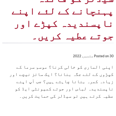
پہنچانے کے لئے اپنے
ناپسندیدہ کپڑے اور
جوتے عطیہ کریں۔
30 ستمبر, 2022
Posted on
اپنی الماری کو خالی کرنا؟ موسم سرما کے
کپڑوں کے لئے جگہ بنانا؟ ایک سائز نیچے اور
زیادہ کمرہ بنانا چاہتے ہیں؟ جب آپ اپنے
ناپسندیدہ لباس اور جوتے کمیونٹی ایڈ کو
عطیہ کرتے ہیں تو سیڈلر کی حمایت کریں۔