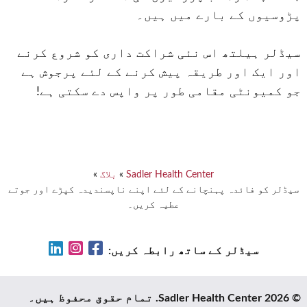
پڑوسیوں کے بارے میں ہیں۔
سیڈلر ہیلتھ اس نئی شراکت داری کو شروع کرنے
اور ایک اور طریقہ پیش کرنے کے لئے پرجوش ہے
جو کمیونٹی مقامی طور پر واپس دے سکتی ہے!
Sadler Health Center
»
بلاگ
»
سیڈلر کو فائدہ پہنچانے کے لئے اپنے ناپسندیدہ کپڑے اور جوتے
عطیہ کریں۔
LinkedIn
Instagram
Facebook
سیڈلر کے ساتھ رابطہ کریں:
© 2026 Sadler Health Center. تمام حقوق محفوظ ہیں۔