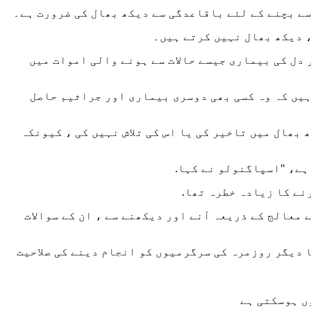
ے بچنے کے لئے باقاعدگی سے دیکھ بھال کی ضرورت ہے۔
، دیکھ بھال نہیں کرتے ہیں۔
دل کی بیماری جیسے حالات سے ہونے والی اموات میں
ہیں کہ وہ کسی بھی دوسری بیماری اور جراثیم حاصل
حت کی دیکھ بھال میں تاخیر کی یا اس کی تلاش نہیں کی ، کیونکہ
ہے، "اسپاگنولو نے کہا.
رنے کا زیادہ خطرہ تھا.
معالج کے ذریعہ آنے اور دیکھنے سے ، ان کے سوالات
ا دیگر روزمرہ کی سرگرمیوں کو انجام دینے کی صلاحیت
ں ہوسکتی ہے