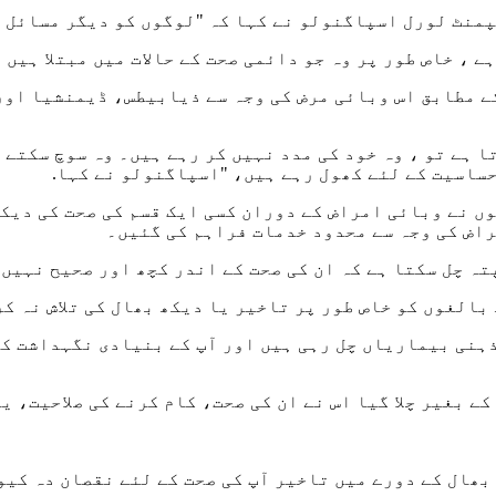
منٹ لورل اسپاگنولو نے کہا کہ "لوگوں کو دیگر مسائل س
 ، خاص طور پر وہ جو دائمی صحت کے حالات میں مبتلا ہیں 
 مطابق اس وبائی مرض کی وجہ سے ذیابیطس، ڈیمنشیا اور 
 ہے تو ، وہ خود کی مدد نہیں کر رہے ہیں۔ وہ سوچ سکتے 
حساسیت کے لئے کھول رہے ہیں، "اسپاگنولو نے کہا.
صد غیر عمر رسیدہ بالغوں نے وبائی امراض کے دوران کسی ایک قسم کی ص
تہ چل سکتا ہے کہ ان کی صحت کے اندر کچھ اور صحیح نہیں 
 بالغوں کو خاص طور پر تاخیر یا دیکھ بھال کی تلاش نہ ک
ہنی بیماریاں چل رہی ہیں اور آپ کے بنیادی نگہداشت کے 
ے بغیر چلا گیا اس نے ان کی صحت، کام کرنے کی صلاحیت، ی
 بھال کے دورے میں تاخیر آپ کی صحت کے لئے نقصان دہ کیو