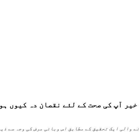
خیر آپ کی صحت کے لئے نقصان دہ کیوں ہو
ے والی ایک تحقیق کے مطابق اس وبائی مرض کی وجہ سے ذی