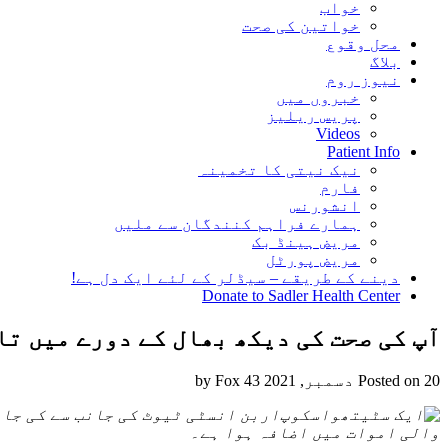
خواب
خواتین کی صحت
محل وقوع
بلاگ
نیوز روم
خبروں میں
پریس ریلیز
Videos
Patient Info
نیک نیتی کا تخمینہ
فارم
انشورنس
ہمارے فراہم کنندگان سے ملیں
مریض ہینڈ بک
مریض پورٹل
دینے کے طریقے – سیڈلر کے لئے ایک دل ہے!
Donate to Sadler Health Center
آپ کی صحت کی دیکھ بھال کے دورے میں تا
20 دسمبر, 2021
Posted on
by Fox 43
اربن انسٹی ٹیوٹ کی جانب سے کی جان
والی اموات میں اضافہ ہوا ہے۔