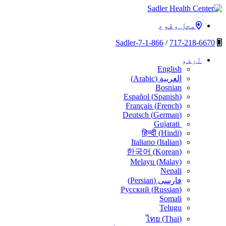
مواد
کو
محل وقوع
Sadler Health Center
چھوڑ
دیں
1-866-Sadler-7
/
717-218-6670
اردو
English
العربية
(
Arabic
)
Bosnian
Español
(
Spanish
)
Français
(
French
)
Deutsch
(
German
)
Gujarati
हिन्दी
(
Hindi
)
Italiano
(
Italian
)
한국어
(
Korean
)
Melayu
(
Malay
)
Nepali
فارسی
(
Persian
)
Русский
(
Russian
)
Somali
Telugu
ไทย
(
Thai
)