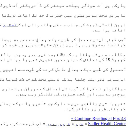
یارک، پی اے. سیڈلر ہیلتھ سینٹر کی ڈائریکٹر آف ڈیولپ
ماہرین صحت نے مریضوں میں خطرناک حد تک اضافہ دیکھا ہے
اربن انسٹی ٹیوٹ کی جانب سے کی جانے والی ایک
تحقیق
کے
اضافہ ہوا ہے۔
"جب کوئی اپنی معمول کی طبی دیکھ بھال سے محروم ہوجاتا
کرنے سے محفوظ رہ رہے ہیں لیکن حقیقت میں، وہ خود کو 
مطالعے سے پتہ چلتا ہے کہ 36 فی
کوویڈ 19 کی نمائش کے بارے میں تشویش تھی یا وبائی امراض کی وجہ سے محدود خدمات فراہم کی گئیں۔
"معمول کی طبی دیکھ بھال حاصل کرنے کی طرف سے. انہیں پ
اس سے یہ بھی پتہ چلتا ہے کہ ذہنی صحت کے حالات کے ساتھ
سپاگنولو نے کہا کہ "وبائی امراض کے دوران بہت ساری ذ
پوچھرہے ہیں اور کچھ چیزوں کی تلاش کر رہے ہیں۔
تقریبا تین بالغوں میں سے ایک جو تاخیر یا دیکھ بھال ک
کو منفی طور پر متاثر کیا.
آپ
Continue Reading
at Fox 43 »
کی
Sadler Health Center
»
خبر
»
خبروں میں
»
آپ کی صحت کی دیکھ