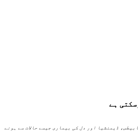
سکتی ہے
ابیطس، ڈیمنشیا اور دل کی بیماری جیسے حالات سے ہونے