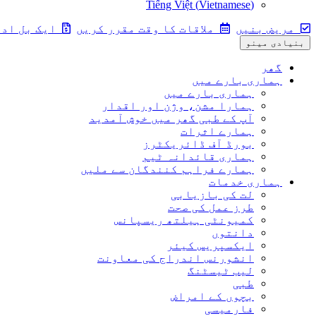
Tiếng Việt
(
Vietnamese
)
مریض بنیں
ملاقات کا وقت مقرر کریں
ایک بل ادا
بنیادی مینو
گھر
ہماری بارے ميں
ہماری بارے ميں
ہمارا مشن، وژن اور اقدار
آپ کے طبی گھر میں خوش آمدید
ہمارے اثرات
بورڈ آف ڈائریکٹرز
ہماری قائدانہ ٹیم
ہمارے فراہم کنندگان سے ملیں
ہماری خدمات
لت کی بازیابی
طرز عمل کی صحت
کمیونٹی ہیلتھ ریسپانس
دانتوں
ایکسپریس کیئر
انشورنس اندراج کی معاونت
لیب ٹیسٹنگ
طبی
بچوں کے امراض
فارمیسی