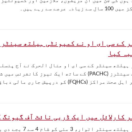
ہوں گی جن میں ان مریضوں، ملازمین اور کمیونٹیز 
ے زیادہ عرصے سے رہے ہیں۔
 کے سی ای او نے کمیونٹی ہیلتھ سینٹرز
بہ کیا
ہیلتھ سینٹر کے سی ای او منال الحرک نے آج پنسل
ہیلتھ سینٹرز (PACHC) کے ساتھ ایک نیوز کان
ز (FQHCs) کو درپیش جاری مالی دباؤ کو اجاگر کیا جا سکے۔
 کارلائل میں ایک ڈربی نائٹ آف گیونگ 
سیڈلر ہیلتھ سینٹر 