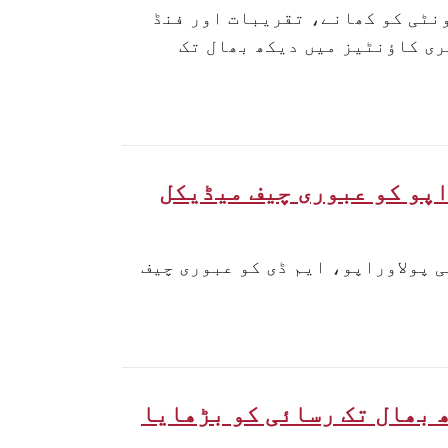
ونٹی کو کھانے، تقریبات اور فنڈ
ری کاؤنٹیز میں دیکھ بھال تک
اپو کو عبوری چیف میڈیکل
 پولاوراپو، ایم ڈی کو عبوری چیف
 بھال تک رسائی کو بڑھایا