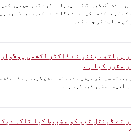
ی نائٹ آف گیونگ کی میزبانی کرے گا، جس میں کمی
کے لیے اکٹھا کیا جائے گا تاکہ کمبرلینڈ اور پی
کی حمایت کی جا سکے۔
 ہیلتھ سینٹر نے ڈاکٹر لکشمی پولاوار
 مقرر کیا ہے
ہیلتھ سینٹر خوشی کے ساتھ اعلان کرتا ہے کہ لکشمی
 آفیسر مقرر کیا گیا ہے۔
 نے ڈینٹل ٹیم کو مضبوط کیا تاکہ دیکھ