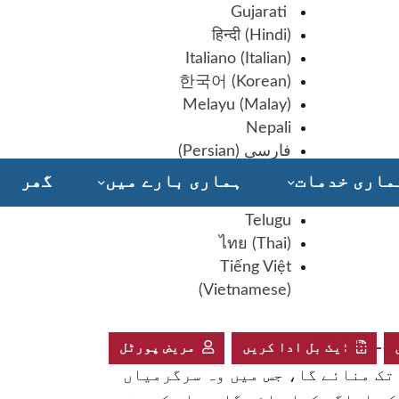
Gujarati
हिन्दी
(
Hindi
)
Italiano
(
Italian
)
한국어
(
Korean
)
Melayu
(
Malay
)
Nepali
فارسی
(
Persian
)
Русский
(
Russian
)
ماری خدمات
ہماری بارے ميں
گھر
Somali
Telugu
دینے کے طریقے – سیڈلر کے لئے ایک دل ہے!
ไทย
(
Thai
)
Tiếng Việt
(
Vietnamese
)
ایک بل ادا کریں
مریض پورٹل
سینٹر نیشنل ہیلتھ سینٹر ویک 3 سے 7 اگست تک منائے گا، جس میں وہ سرگرمیاں