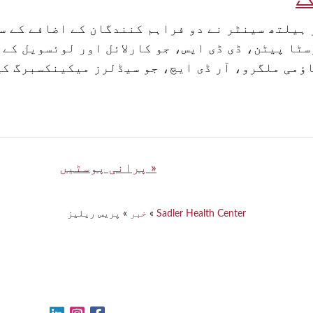
ے
ہیلتھ سینٹر نے دو فراہم کنندگان کے اضافے کے س
سٹا پیٹن، ڈی ڈی ایس، جو کارلائل اور لوئسویل کے
ؤمی ملگرو، آر ڈی ایچ، جو سیڈلرز میکینکسبرگ کی
پرانی پوسٹیں
Sadler Health Center
»
خبر
»
پریس ریلیز
LinkedIn
Instagram
Facebook