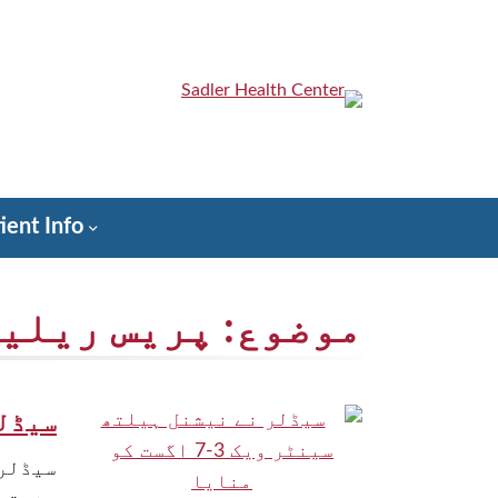
واد
و
ھوڑ
یں
Sadler Health Center
ient Info
موضوع:
پریس ریلی
سیڈلر ن