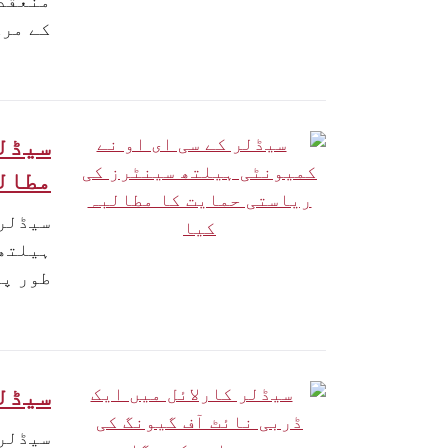
منعقد 
کے مرکز میں 100 سال س
سیڈلر
مطال
سیڈلر 
طور پر اہل صحت مراک
سیڈلر