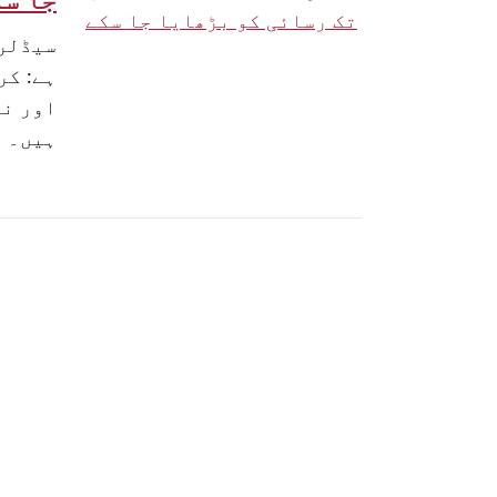
جا سک
سیڈلر 
ہے: کر
اور نا
ہیں۔
پوسٹوں
کی
نیویگیشن