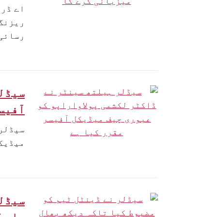
اے ڈرب
ریزنگ 
رسائی 
سیڈلر
آفیسر
سیڈلر 
میڈیکل
سیڈلر