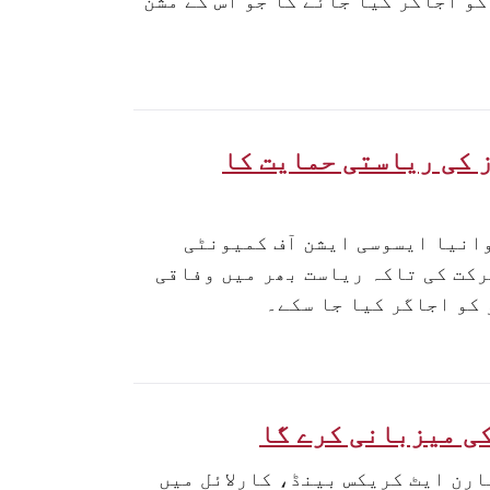
کو اجاگر کیا جائے گا جو اس کے مشن
 کی ریاستی حمایت کا
وانیا ایسوسی ایشن آف کمیونٹی
فرنس میں شرکت کی تاکہ ریاست بھر میں وفاقی
کی میزبانی کرے گا
اتوار، 3 مئی کو شام 4 سے 7 بجے دی بارن ایٹ کریکس بینڈ، کارلائل میں