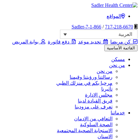
انتقل
إلى
المواقع
مركز سادلر الصحي
المحتوى
1-866-Sadler-7
/
717-218-6670
العربية
كن مريضا
تحديد موعد
دفع فاتورة
بوابة المريض
القائمة الأساسية
مسكن
من نحن
من نحن
رسالتنا ورؤيتنا وقيمنا
مرحبا بكم في منزلك الطبي
تأثيرنا
مجلس الإدارة
فريق القيادة لدينا
تعرف على مزودينا
خدماتنا
التعافي من الإدمان
الصحة السلوكية
الاستجابة الصحية المجتمعية
الاسنان