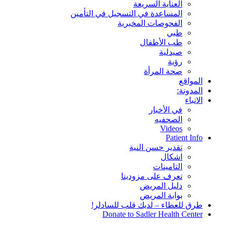
العناية السريعة
المساعدة في التسجيل في التأمين
الفحوصات المخبرية
طبي
طب الأطفال
صيدلية
رؤية
صحة المرأة
المواقع
المدونة:
الانباء
في الأخبار
الصحفيه
Videos
Patient Info
تقدير حسن النية
اشكال
التامينات
تعرف على مزودينا
دليل المريض
بوابة المريض
طرق للعطاء – لديك قلب للسادلر!
Donate to Sadler Health Center