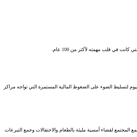
ر الصحي، إلى رابطة مراكز الصحة المجتمعية في بنسلفانيا (PACHC) في مؤتمر صحفي اليوم لتسليط الضوء على الضغوط المالية المستمرة التي تواجه مراكز
في ذا بارن آت كريكز بيند في كارلايل، حيث يجمع المجتمع لقضاء أمسية مليئة بالطعام والاحتفالات وجمع التبرعات