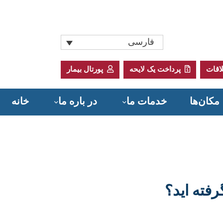
فارسی
اقات
پرداخت یک لایحه
پورتال بیمار
مکان‌ها
خدمات ما
در باره ما
خانه
Donate to Sadler Health Center
رفته اید؟