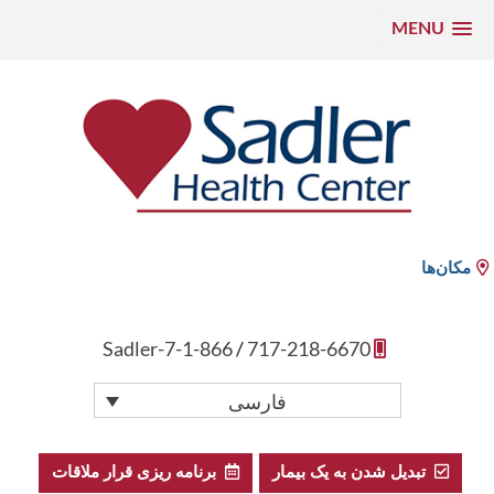
MENU
رش
ه
حتوا
Sadler Health Center
مکان‌ها
1-866-Sadler-7
/
717-218-6670
فارسی
تبدیل شدن به یک بیمار
برنامه ریزی قرار ملاقات