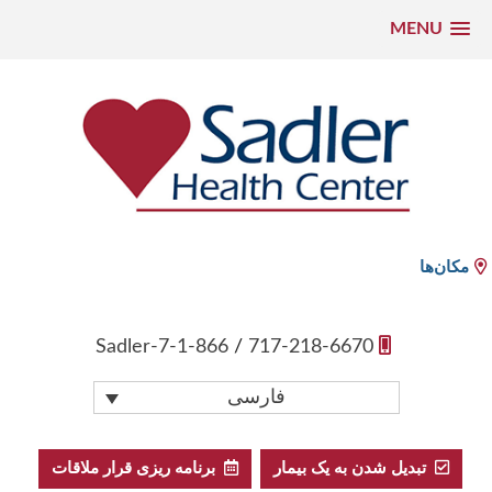
MENU
رش
ه
حتوا
Sadler Health Center
مکان‌ها
1-866-Sadler-7
/
717-218-6670
فارسی
تبدیل شدن به یک بیمار
برنامه ریزی قرار ملاقات