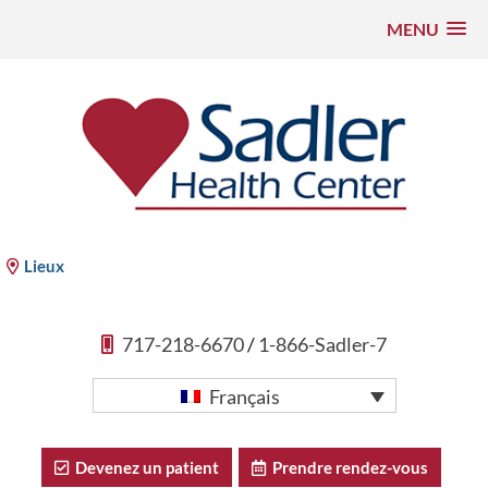
MENU
Aller
au
contenu
Sadler Health Center
Lieux
717-218-6670
/
1-866-Sadler-7
Français
Devenez un patient
Prendre rendez-vous