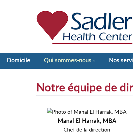
Aller
au
contenu
Sadler Health Center
Domicile
Qui sommes-nous
Nos serv
Façons de donner – Ayez un cœur pour Sadler!
Notre équipe de di
Manal El Harrak, MBA
Chef de la direction