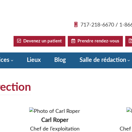
717-218-6670
/
1-86
Devenez un patient
Prendre rendez-vous
ices
Lieux
Blog
Salle de rédaction
Donate to Sadler Health Center
rection
Carl Roper
Chef de l’exploitation
Chef 