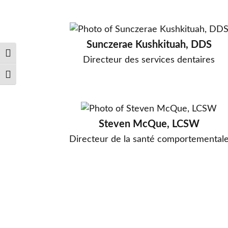
Sunczerae Kushkituah, DDS
Passer en contraste élevé
Directeur des services dentaires
Changer la taille de la police
Steven McQue, LCSW
Directeur de la santé comportemental