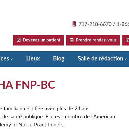
717-218-6670
/
1-86
Devenez un patient
Prendre rendez-vous
ices
Lieux
Blog
Salle de rédaction
Donate to Sadler Health Center
DHA FNP-BC
e familiale certifiée avec plus de 24 ans
et de santé publique. Elle est membre de l’American
demy of Nurse Practitioners.