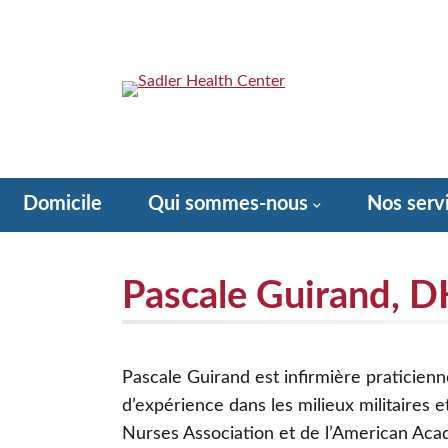
Aller
au
contenu
Sadler Health Center
Domicile
Qui sommes-nous
Nos serv
Façons de donner – Ayez un cœur pour Sadler!
Pascale Guirand, 
Pascale Guirand est infirmière praticienn
d’expérience dans les milieux militaires 
Nurses Association et de l’American Aca