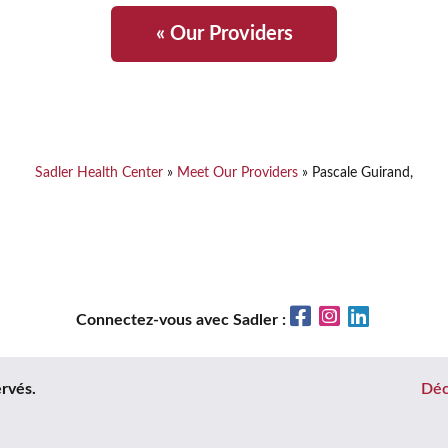
« Our Providers
Sadler Health Center
»
Meet Our Providers
»
Pascale Guirand,
Facebook
Instagram
LinkedIn
Connectez-vous avec Sadler :
rvés.
Déc