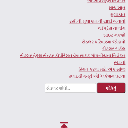
ભેદભાવરહિત નિવેદન
મારું ખાતુ
મુલાકાત
રસીની મુલાકાતની યાદી બનાવો
વર્ડપ્રેસ તાલીમ
સાઇટ નકશો
સેડલર પરિવારમાં જોડાવો
સેડલર સર્કલ
સેડલર હેલ્થ સેન્ટર કોર્પોરેશન વેબસાઇટ ગોપનીયતા નિવેદન
સ્થાનો
સ્મિત કરવા માટે એક સાંજ
સ્લાઇડીંગ-ફી એપ્લિકેશન ઘટના
આના
માટે
શોધો: