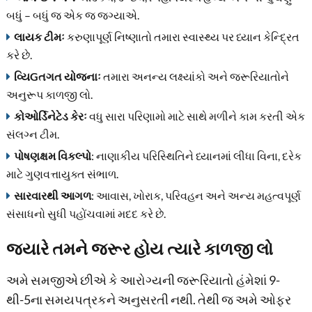
બધું – બધું જ એક જ જગ્યાએ.
લાયક ટીમઃ
કરુણાપૂર્ણ નિષ્ણાતો તમારા સ્વાસ્થ્ય પર ધ્યાન કેન્દ્રિત
કરે છે.
વ્યિGતગત યોજનાઃ
તમારા અનન્ય લક્ષ્યાંકો અને જરૂરિયાતોને
અનુરૂપ કાળજી લો.
કોઓર્ડિનેટેડ કેરઃ
વધુ સારા પરિણામો માટે સાથે મળીને કામ કરતી એક
સંલગ્ન ટીમ.
પોષણક્ષમ વિકલ્પો
: નાણાકીય પરિસ્થિતિને ધ્યાનમાં લીધા વિના, દરેક
માટે ગુણવત્તાયુક્ત સંભાળ.
સારવારથી આગળ
: આવાસ, ખોરાક, પરિવહન અને અન્ય મહત્વપૂર્ણ
સંસાધનો સુધી પહોંચવામાં મદદ કરે છે.
જ્યારે તમને જરૂર હોય ત્યારે કાળજી લો
અમે સમજીએ છીએ કે આરોગ્યની જરૂરિયાતો હંમેશાં 9-
થી-5ના સમયપત્રકને અનુસરતી નથી. તેથી જ અમે ઓફર