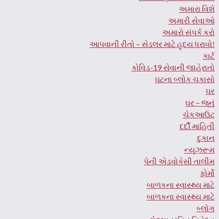
અમારા વિશે
અમારી સેવાઓ
અમારો સંપર્ક કરો
આપવાની રીતો – સેડલર માટે હૃદય ધરાવો!
કાર્ટ
કોવિડ-19 સેવાની જાહેરાતો
ઘટના બ્લોક ચકાસો
ઘર
ઘર – જૂનું
ચેકઆઉટ
દર્દી માહિતી
દુકાન
ન્યૂઝરૂમ
પેની એડવોકેસી તાલીમ
ફોર્મો
બાળકના સ્વાસ્થ્ય માટે
બાળકના સ્વાસ્થ્ય માટે
બ્લોગ