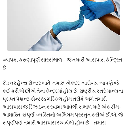
વ્યાપક, કરુણાપૂર્ણ સારસંભાળ – જે તમારી આસપાસ કેન્દ્રિત
છે.
સેડલર હેલ્થ સેન્ટર ખાતે, તમારું એકંદર આરોગ્ય આપણે જે
કંઈ કરીએ છીએ તેના કેન્દ્રમાં હોય છે. રાષ્ટ્રીય સ્તરે માન્યતા
પ્રાપ્ત પેશન્ટ-સેન્ટરેડ મેડિકલ હોમ તરીકે અમે તમારી
આસપાસ જ ડિઝાઇન કરવામાં આવેલી સંભાળ માટે એક ટીમ-
આધારિત, સંપૂર્ણ-વ્યક્તિનો અભિગમ પ્રસ્તુત કરીએ છીએ, જે
સંપૂર્ણપણે તમારી આસપાસ રચાયેલો હોય છે – તમારા