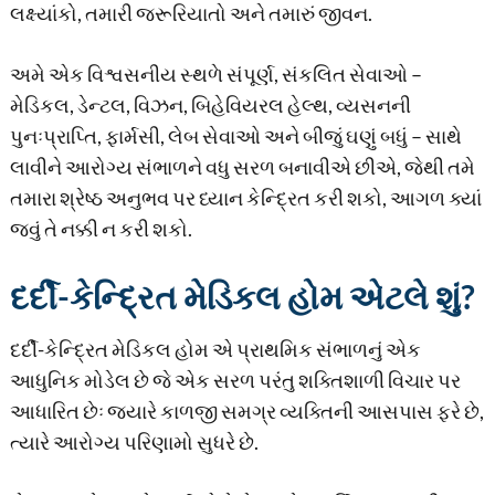
લક્ષ્યાંકો, તમારી જરૂરિયાતો અને તમારું જીવન.
અમે એક વિશ્વસનીય સ્થળે સંપૂર્ણ, સંકલિત સેવાઓ –
મેડિકલ, ડેન્ટલ, વિઝન, બિહેવિયરલ હેલ્થ, વ્યસનની
પુનઃપ્રાપ્તિ, ફાર્મસી, લેબ સેવાઓ અને બીજું ઘણું બધું – સાથે
લાવીને આરોગ્ય સંભાળને વધુ સરળ બનાવીએ છીએ, જેથી તમે
તમારા શ્રેષ્ઠ અનુભવ પર ધ્યાન કેન્દ્રિત કરી શકો, આગળ ક્યાં
જવું તે નક્કી ન કરી શકો.
દર્દી-કેન્દ્રિત મેડિકલ હોમ એટલે શું?
દર્દી-કેન્દ્રિત મેડિકલ હોમ એ પ્રાથમિક સંભાળનું એક
આધુનિક મોડેલ છે જે એક સરળ પરંતુ શક્તિશાળી વિચાર પર
આધારિત છેઃ જ્યારે કાળજી સમગ્ર વ્યક્તિની આસપાસ ફરે છે,
ત્યારે આરોગ્ય પરિણામો સુધરે છે.