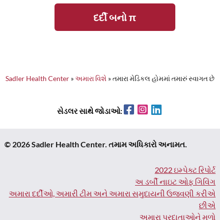
દર્દી બનો π
Sadler Health Center
»
અમારા વિશે
»
તમારા મેડિકલ હોમમાં તમારું સ્વાગત છે
Facebook
Instagram
LinkedIn
સેડલર સાથે જોડાઓ:
© 2026 Sadler Health Center. તમામ અધિકારો અનામત.
2022 ઇમ્પેક્ટ રિપોર્ટ
અ ડર્બી નાઇટ ઓફ ગિવિંગ
અમારા દર્દીઓ, અમારી ટીમ અને અમારા સમુદાયની ઉજવણી કરીએ
છીએ
અમારા પ્રદાતાઓને મળો