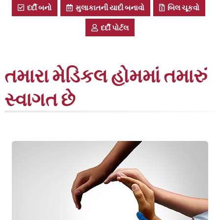
દર્દી બનો
મુલાકાતની યાદી બનાવો
બિલ ચૂકવો
દર્દી પોર્ટલ
તમારા મેડિકલ હોમમાં તમારું
સ્વાગત છે