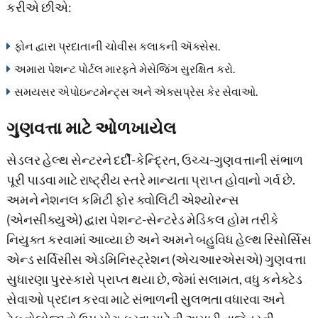
કરીએ છીએ:
ફોન દ્વારા પ્રદાતાની ચોવીસ કલાકની ઍક્સેસ.
અમારા પેશન્ટ પોર્ટલ મારફતે મેસેજિંગ સુરક્ષિત કરો.
સમયસર એપોઇન્ટમેન્ટ્સ અને એક્સપ્રેસ કેર સેવાઓ.
ગુણવત્તા માટે ઓળખાયેલ
સેડલર હેલ્થ સેન્ટરને દર્દી-કેન્દ્રિત, ઉચ્ચ-ગુણવત્તાની સંભાળ
પૂરી પાડવા માટે રાષ્ટ્રીય સ્તરે માન્યતા પ્રાપ્ત હોવાનો ગર્વ છે.
અમને નેશનલ કમિટી ફોર ક્વોલિટી એશ્યોરન્સ
(એનસીક્યુએ) દ્વારા પેશન્ટ-સેન્ટરેડ મેડિકલ હોમ તરીકે
નિયુક્ત કરવામાં આવ્યા છે અને અમને બહુવિધ હેલ્થ રિસોર્સિસ
એન્ડ સર્વિસીસ એડમિનિસ્ટ્રેશન (એચઆરએસએ) ગુણવત્તા
સુધારણા પુરસ્કારો પ્રાપ્ત થયા છે, જેમાં સલામત, વધુ કનેક્ટેડ
સેવાઓ પ્રદાન કરવા માટે સંભાળની સુલભતા વધારવા અને