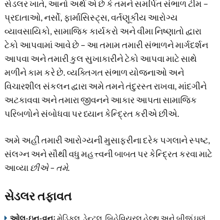
સેડલર ખાતે, આનો અર્થ એ છે કે તમને સમર્પિત સંભાળ ટીમ –
પ્રદાતાઓ, નર્સો, ફાર્માસિસ્ટ્સ, વર્તણૂકીય આરોગ્ય
વ્યાવસાયિકો, સામાજિક કાર્યકરો અને વીમા નિષ્ણાતો દ્વારા
ટેકો આપવામાં આવે છે – આ તમામ તમારી સંભાળને માર્ગદર્શન
આપવા અને તમારી કુલ સુખાકારીને ટેકો આપવા માટે સાથે
મળીને કામ કરે છે. વ્યક્તિગત સંભાળ યોજનાઓ અને
વિચારશીલ સંકલન દ્વારા અમે તમને તંદુરસ્ત રાખવા, માંદગીને
અટકાવવા અને તમારા જીવનને આકાર આપતા સામાજિક
પરિબળોને સંબોધવા પર ધ્યાન કેન્દ્રિત કરીએ છીએ.
અમે અહીં તમારી આરોગ્યની મુસાફરીના દરેક પગલાને સ્પષ્ટ,
સંલગ્ન અને સૌથી વધુ મહત્ત્વની બાબત પર કેન્દ્રિત કરવા માટે
આવ્યા
છીએ – તમે
.
સેડલર તફાવત
ઓલ-ઇન-વનઃ
મેડિકલ, ડેન્ટલ, બિહેવિયરલ હેલ્થ અને બીજું ઘણું