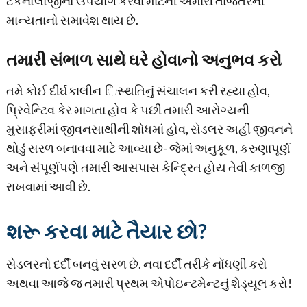
ટેકનોલોજીનો ઉપયોગ કરવા માટેની અમારી તાજેતરની
માન્યતાનો સમાવેશ થાય છે.
તમારી સંભાળ સાથે ઘરે હોવાનો અનુભવ કરો
તમે કોઈ દીર્ઘકાલીન િસ્થતિનું સંચાલન કરી રહ્યા હોવ,
પ્રિવેન્ટિવ કેર માગતા હોવ કે પછી તમારી આરોગ્યની
મુસાફરીમાં જીવનસાથીની શોધમાં હોવ, સેડલર અહીં જીવનને
થોડું સરળ બનાવવા માટે આવ્યા છે- જેમાં અનુકૂળ, કરુણાપૂર્ણ
અને સંપૂર્ણપણે તમારી આસપાસ કેન્દ્રિત હોય તેવી કાળજી
રાખવામાં આવી છે.
શરૂ કરવા માટે તૈયાર છો?
સેડલરનો દર્દી બનવું સરળ છે. નવા દર્દી તરીકે નોંધણી કરો
અથવા આજે જ તમારી પ્રથમ એપોઇન્ટમેન્ટનું શેડ્યૂલ કરો!