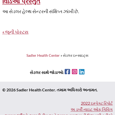
વિડિઓ પ્રસ્તુત
આ સેડલર હેલ્થ સેન્ટરની સંક્ષિપ્ત ઝાંખી છે.
પોસ્ટસ
જૂની પોસ્ટસ
ક્રમણિકા
Sadler Health Center
»
સેડલર ઇન્સાઇટ્સ
Facebook
Instagram
LinkedIn
સેડલર સાથે જોડાઓ:
© 2026 Sadler Health Center. તમામ અધિકારો અનામત.
2022 ઇમ્પેક્ટ રિપોર્ટ
અ ડર્બી નાઇટ ઓફ ગિવિંગ