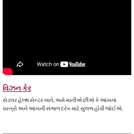
વિઝન કેર
સેડલર હેલ્થ સેન્ટર ખાતે, અમે માનીએ છીએ કે આંખના
વસ્ત્રો અને આંખની સંભાળ દરેક માટે સુલભ હોવી જોઈએ.