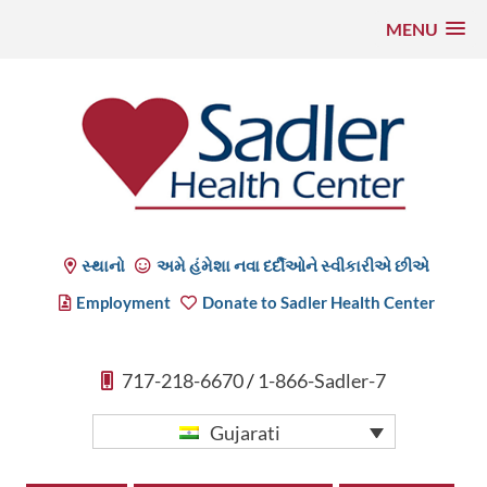
MENU
સમાવિષ્ટ
પર
જાઓ
Sadler Health Center
સ્થાનો
અમે હંમેશા નવા દર્દીઓને સ્વીકારીએ છીએ
Employment
Donate to Sadler Health Center
717-218-6670
/
1-866-Sadler-7
Gujarati