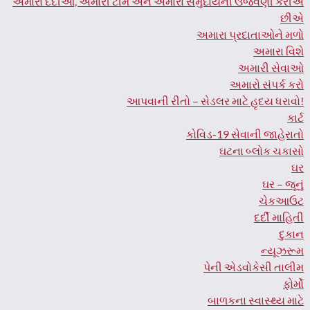
અમારા દર્દીઓ, અમારી ટીમ અને અમારા સમુદાયની ઉજવણી કરીએ
છીએ
અમારા પ્રદાતાઓને મળો
અમારા વિશે
અમારી સેવાઓ
અમારો સંપર્ક કરો
આપવાની રીતો – સેડલર માટે હૃદય ધરાવો!
કાર્ટ
કોવિડ-19 સેવાની જાહેરાતો
ઘટના બ્લોક ચકાસો
ઘર
ઘર – જૂનું
ચેકઆઉટ
દર્દી માહિતી
દુકાન
ન્યૂઝરૂમ
પેની એડવોકેસી તાલીમ
ફોર્મો
બાળકના સ્વાસ્થ્ય માટે