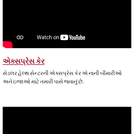
એક્સપ્રેસ કેર
સેડલર હેલ્થ સેન્ટરની એક્સપ્રેસ કેર એ નાની બીમારીઓ
અને ઇજાઓ માટે તમારી પાસે જવાનું છે.