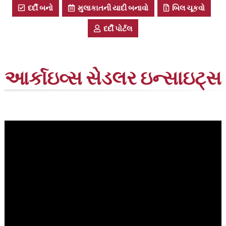
દર્દી બનો
મુલાકાતની યાદી બનાવો
બિલ ચૂકવો
દર્દી પોર્ટલ
આર્કાઇવ્સ
સેડલર ઇન્સાઇટ્સ