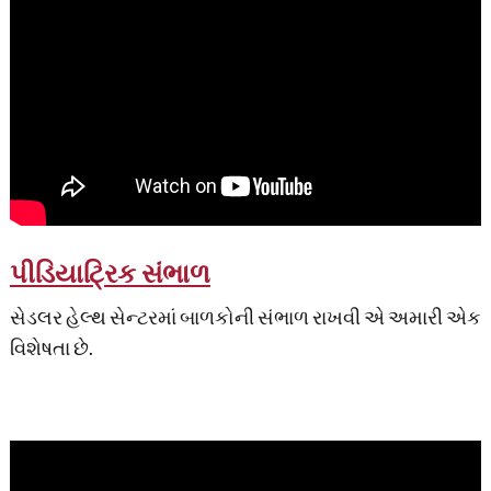
પીડિયાટ્રિક સંભાળ
સેડલર હેલ્થ સેન્ટરમાં બાળકોની સંભાળ રાખવી એ અમારી એક
વિશેષતા છે.