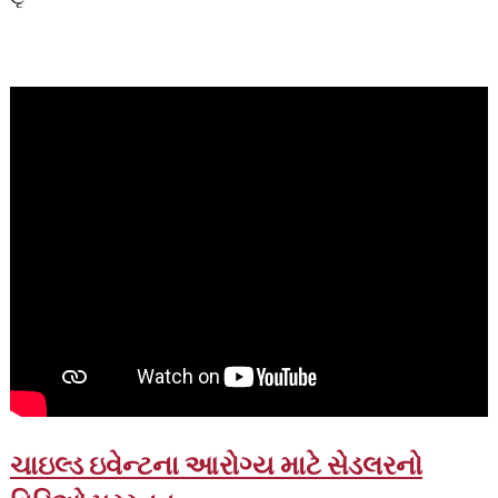
ચાઇલ્ડ ઇવેન્ટના આરોગ્ય માટે સેડલરનો