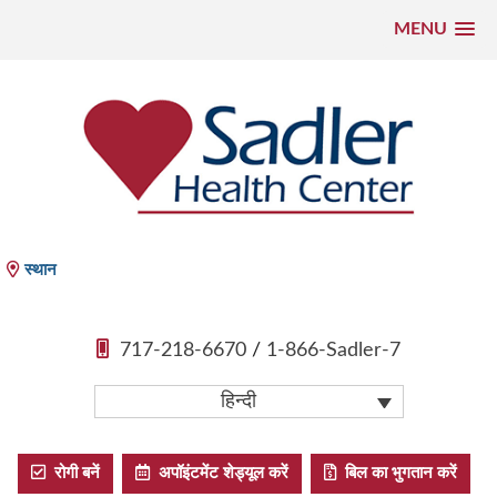
MENU
सामग्री
पर
जाएं
Sadler Health Center
स्थान
717-218-6670
/
1-866-Sadler-7
हिन्दी
रोगी बनें
अपॉइंटमेंट शेड्यूल करें
बिल का भुगतान करें