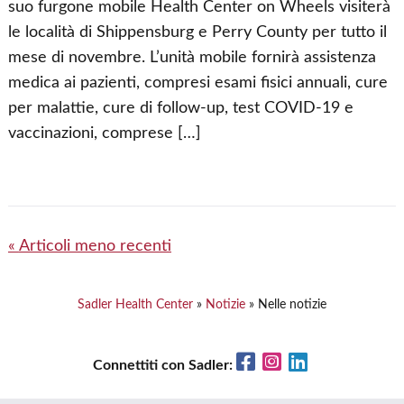
suo furgone mobile Health Center on Wheels visiterà
le località di Shippensburg e Perry County per tutto il
mese di novembre. L’unità mobile fornirà assistenza
medica ai pazienti, compresi esami fisici annuali, cure
per malattie, cure di follow-up, test COVID-19 e
vaccinazioni, comprese […]
Navigazione
Articoli meno recenti
articoli
Sadler Health Center
»
Notizie
»
Nelle notizie
Facebook
Instagram
LinkedIn
Connettiti con Sadler: