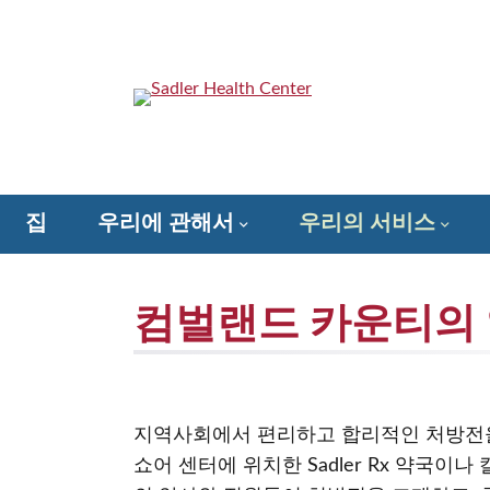
콘
텐
츠
로
Sadler Health Center
건
너
뛰
기
집
우리에 관해서
우리의 서비스
줄 수있는 방법 – Sadler에 대한 마음을 가져라!
컴벌랜드 카운티의 
지역사회에서 편리하고 합리적인 처방전을
쇼어 센터에 위치한 Sadler Rx 약국이나