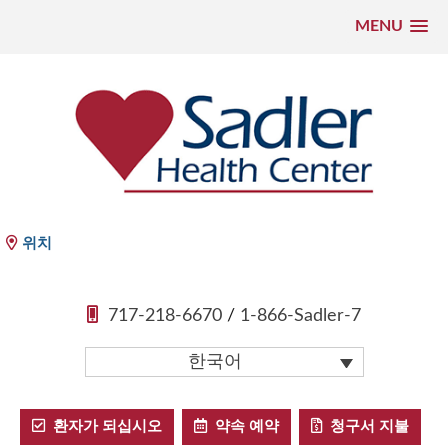
MENU
콘
텐
츠
로
건
너
뛰
Sadler Health Center
위치
기
717-218-6670
/
1-866-Sadler-7
한국어
환자가 되십시오
약속 예약
청구서 지불