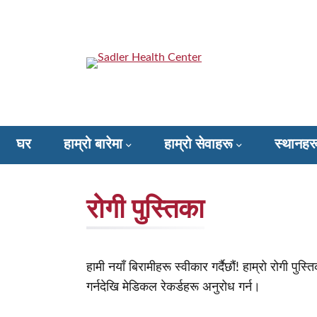
सामाग्रीमा
फड्काउनुहोस्
Sadler Health Center
घर
हाम्रो बारेमा
हाम्रो सेवाहरू
स्थानहर
Donate to Sadler Health Center
रोगी पुस्तिका
हामी नयाँ बिरामीहरू स्वीकार गर्दैछौं! हाम्रो रोगी प
गर्नदेखि मेडिकल रेकर्डहरू अनुरोध गर्न।