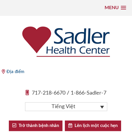
MENU
Chuyển
đến
nội
dung
Sadler Health Center
Địa điểm
717-218-6670
/
1-866-Sadler-7
Tiếng Việt
Trở thành bệnh nhân
Lên lịch một cuộc hẹn