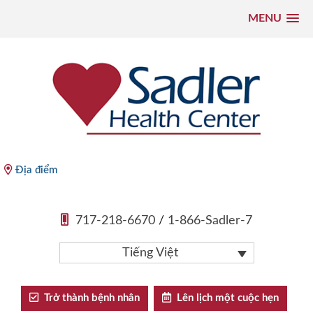
MENU
Chuyển
đến
nội
dung
Sadler Health Center
Địa điểm
717-218-6670
/
1-866-Sadler-7
Tiếng Việt
Trở thành bệnh nhân
Lên lịch một cuộc hẹn