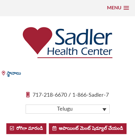
MENU
కంటెంట్
కు
వెళ్లండి
Sadler Health Center
స్థానాలు
717-218-6670
/
1-866-Sadler-7
Telugu
రోగిగా మారండి
అపాయింట్ మెంట్ షెడ్యూల్ చేయండి