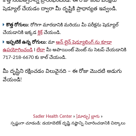
కొత్త సంవత్సరాన్ని ప్రారంభించండి! ఈ రోజు కంటి పరీక్షను
షెడ్యూల్ చేయడం ద్వారా మీ దృష్టికి ప్రాధాన్యత ఇవ్వండి.
కొత్త రోగులు:
రోగిగా మారడానికి మరియు మీ పరీక్షను షెడ్యూల్
చేయడానికి ఇక్కడ
క్లిక్
చేయండి.
ఇప్పటికే ఉన్న రోగులు:
మా
ఆన్ లైన్ షెడ్యూలింగ్ ను కూడా
ఉపయోగించండి
l
లేదా
మీ అపాయింట్ మెంట్ ను సెటప్ చేయడానికి
717-218-6670 కు కాల్ చేయండి.
మీ దృష్టిని రక్షించడం విలువైనది – ఈ రోజు మొదటి అడుగు
వేయండి!
Sadler Health Center
»
[మార్చు] బ్లాగు
»
స్పష్టంగా చూడండి: డయాబెటిక్ దృష్టి నష్టాన్ని నివారించడానికి చిట్కాలు