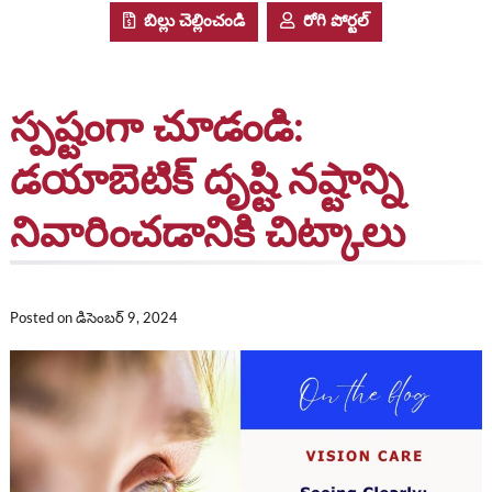
బిల్లు చెల్లించండి
రోగి పోర్టల్
స్పష్టంగా చూడండి:
డయాబెటిక్ దృష్టి నష్టాన్ని
నివారించడానికి చిట్కాలు
Posted on
డిసెంబర్ 9, 2024