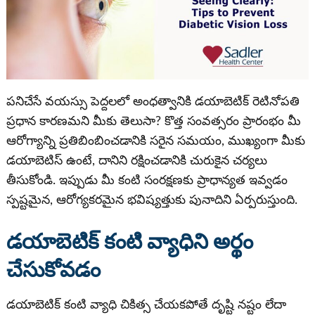
పనిచేసే వయస్సు పెద్దలలో అంధత్వానికి డయాబెటిక్ రెటినోపతి
ప్రధాన కారణమని మీకు తెలుసా? కొత్త సంవత్సరం ప్రారంభం మీ
ఆరోగ్యాన్ని ప్రతిబింబించడానికి సరైన సమయం, ముఖ్యంగా మీకు
డయాబెటిస్ ఉంటే, దానిని రక్షించడానికి చురుకైన చర్యలు
తీసుకోండి. ఇప్పుడు మీ కంటి సంరక్షణకు ప్రాధాన్యత ఇవ్వడం
స్పష్టమైన, ఆరోగ్యకరమైన భవిష్యత్తుకు పునాదిని ఏర్పరుస్తుంది.
డయాబెటిక్ కంటి వ్యాధిని అర్థం
చేసుకోవడం
డయాబెటిక్ కంటి వ్యాధి చికిత్స చేయకపోతే దృష్టి నష్టం లేదా