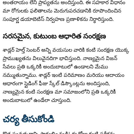
అంతరాయం లేని ప్రాప్యతను అందిస్తుంది. ఈ సహకార విధానం
మా రోగులకు ఫలితాలను మెరుగుపరచడానికి రూపొందించిన
సంపూర్ణ డయాబెటిస్ నిర్వహణ ప్రణాళికను నిర్ధారిస్తుంది.
సరసమైన, కుటుంబ ఆధారిత సంరక్షణ
శాడ్లర్ హెల్త్ సెంటర్ అన్ని వయసుల వారికి కంటి సంరక్షణ యొక్క
ప్రాముఖ్యతను విలువైనదిగా భావిస్తుంది. నాణ్యమైన విజన్
సేవలు ప్రతి ఒక్కరికీ అందుబాటులో ఉండాలని మేము
నమ్ముతున్నాము. శాడ్లర్ ఇంటి పరిమాణం మరియు ఆదాయం
ఆధారంగా స్లైడింగ్ ఫీజు స్కేల్ డిస్కౌంట్లను అందిస్తుంది,
నాణ్యమైన కంటి సంరక్షణ మా సమాజంలోని ప్రతి ఒక్కరికీ
అందుబాటులో ఉండేలా చూస్తుంది.
చర్య తీసుకోండి