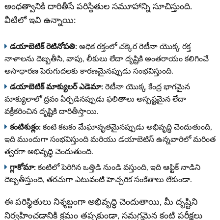
అంధత్వానికి దారితీసే పరిస్థితుల సమూహాన్ని సూచిస్తుంది.
వీటిలో ఇవి ఉన్నాయి:
డయాబెటిక్ రెటినోపతి:
అధిక రక్తంలో చక్కెర రెటీనా యొక్క రక్త
నాళాలను దెబ్బతీసి, వాపు, లీకులు లేదా దృష్టికి అంతరాయం కలిగించే
అసాధారణ పెరుగుదలకు కారణమైనప్పుడు సంభవిస్తుంది.
డయాబెటిక్ మాక్యులర్ ఎడెమా:
రెటీనా యొక్క కేంద్ర భాగమైన
మాక్యులాలో ద్రవం ఏర్పడినప్పుడు ఫలితాలు అస్పష్టమైన లేదా
వక్రీకరించిన దృష్టికి దారితీస్తాయి.
కంటిశుక్లం:
కంటి కటకం మేఘావృతమైనప్పుడు అభివృద్ధి చెందుతుంది,
ఇది ముందుగా సంభవిస్తుంది మరియు డయాబెటిస్ ఉన్నవారిలో మరింత
త్వరగా అభివృద్ధి చెందుతుంది.
గ్లాకోమా:
కంటిలో పెరిగిన ఒత్తిడి నుండి వస్తుంది, ఇది ఆప్టిక్ నాడిని
దెబ్బతీస్తుంది, తరచుగా ఎటువంటి హెచ్చరిక సంకేతాలు లేకుండా.
ఈ పరిస్థితులు నిశ్శబ్దంగా అభివృద్ధి చెందుతాయి, మీ దృష్టిని
నిర్వహించడానికి క్రమం తప్పకుండా, సమగ్రమైన కంటి పరీక్షలు