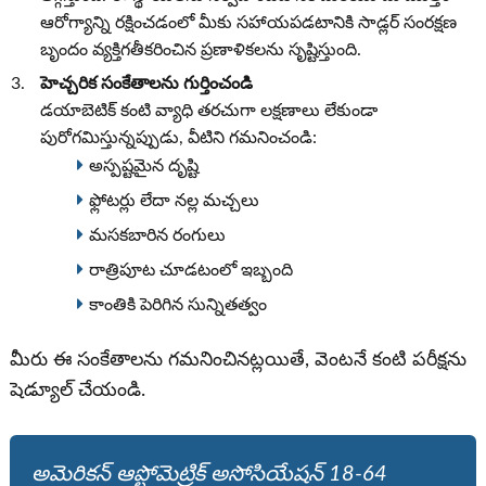
ఆరోగ్యాన్ని రక్షించడంలో మీకు సహాయపడటానికి సాడ్లర్ సంరక్షణ
బృందం వ్యక్తిగతీకరించిన ప్రణాళికలను సృష్టిస్తుంది.
హెచ్చరిక సంకేతాలను గుర్తించండి
డయాబెటిక్ కంటి వ్యాధి తరచుగా లక్షణాలు లేకుండా
పురోగమిస్తున్నప్పుడు, వీటిని గమనించండి:
అస్పష్టమైన దృష్టి
ఫ్లోటర్లు లేదా నల్ల మచ్చలు
మసకబారిన రంగులు
రాత్రిపూట చూడటంలో ఇబ్బంది
కాంతికి పెరిగిన సున్నితత్వం
మీరు ఈ సంకేతాలను గమనించినట్లయితే, వెంటనే కంటి పరీక్షను
షెడ్యూల్ చేయండి.
అమెరికన్ ఆప్టోమెట్రిక్ అసోసియేషన్ 18-64