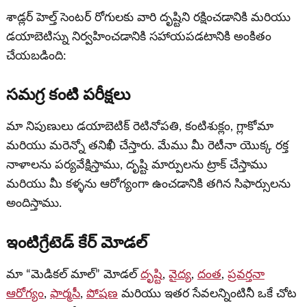
శాడ్లర్ హెల్త్ సెంటర్ రోగులకు వారి దృష్టిని రక్షించడానికి మరియు
డయాబెటిస్ను నిర్వహించడానికి సహాయపడటానికి అంకితం
చేయబడింది:
సమగ్ర కంటి పరీక్షలు
మా నిపుణులు డయాబెటిక్ రెటినోపతి, కంటిశుక్లం, గ్లాకోమా
మరియు మరెన్నో తనిఖీ చేస్తారు. మేము మీ రెటీనా యొక్క రక్త
నాళాలను పర్యవేక్షిస్తాము, దృష్టి మార్పులను ట్రాక్ చేస్తాము
మరియు మీ కళ్ళను ఆరోగ్యంగా ఉంచడానికి తగిన సిఫార్సులను
అందిస్తాము.
ఇంటిగ్రేటెడ్ కేర్ మోడల్
మా “మెడికల్ మాల్” మోడల్
దృష్టి
,
వైద్య
,
దంత
,
ప్రవర్తనా
ఆరోగ్యం
,
ఫార్మసీ
,
పోషణ
మరియు ఇతర సేవలన్నింటినీ ఒకే చోట