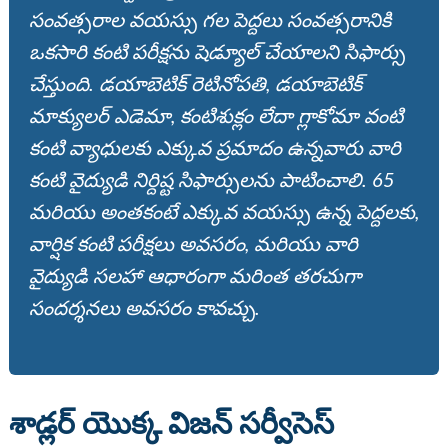
సంవత్సరాల వయస్సు గల పెద్దలు సంవత్సరానికి
ఒకసారి కంటి పరీక్షను షెడ్యూల్ చేయాలని సిఫార్సు
చేస్తుంది. డయాబెటిక్ రెటినోపతి, డయాబెటిక్
మాక్యులర్ ఎడెమా, కంటిశుక్లం లేదా గ్లాకోమా వంటి
కంటి వ్యాధులకు ఎక్కువ ప్రమాదం ఉన్నవారు వారి
కంటి వైద్యుడి నిర్దిష్ట సిఫార్సులను పాటించాలి. 65
మరియు అంతకంటే ఎక్కువ వయస్సు ఉన్న పెద్దలకు,
వార్షిక కంటి పరీక్షలు అవసరం, మరియు వారి
వైద్యుడి సలహా ఆధారంగా మరింత తరచుగా
సందర్శనలు అవసరం కావచ్చు.
శాడ్లర్ యొక్క విజన్ సర్వీసెస్