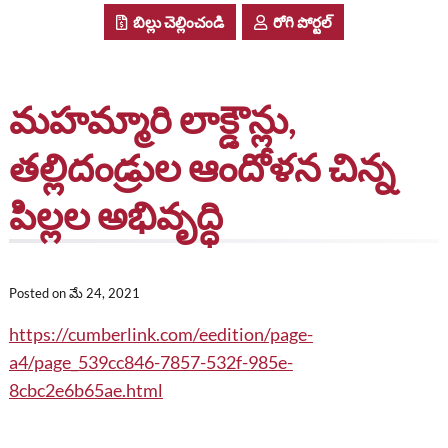
బిల్లు చెల్లించండి
రోగి పోర్టల్
మహమ్మారి లాక్డౌన్లు,
తల్లిదండ్రుల ఆందోళన చిన్న
పిల్లల అభివృద్ధి
Posted on
మే 24, 2021
https://cumberlink.com/eedition/page-
a4/page_539cc846-7857-532f-985e-
8cbc2e6b65ae.html