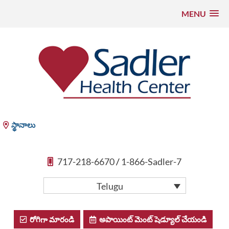
MENU
కంటెంట్
కు
వెళ్లండి
Sadler Health Center
స్థానాలు
717-218-6670
/
1-866-Sadler-7
Telugu
రోగిగా మారండి
అపాయింట్ మెంట్ షెడ్యూల్ చేయండి