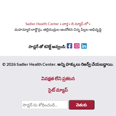
Sadler Health Center
»
వార్త
»
ది న్యూస్ లో
»
మహమ్మారి లాక్డౌన్లు, తల్లిదండ్రుల ఆందోళన చిన్న పిల్లల అభివృద్ధి
Facebook
Instagram
LinkedIn
సాడ్లర్ తో కనెక్ట్ అవ్వండి:
© 2026 Sadler Health Center. అన్ని హక్కులు రిజర్వ్ చేయబడ్డాయి.
వివక్షత లేని ప్రకటన
సైట్ మ్యాప్
కోసం
శోధించండి: