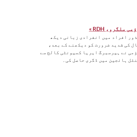
می ملگرو، RDH »
ور افراد میں انفرادی زبانی دیکھ
ل کی شدید ضرورت کو دیکھنے کے بعد،
می نے ہیرسبرگ ایریا کمیونٹی کالج سے
ٹل ہائجین میں ڈگری حاصل کی۔