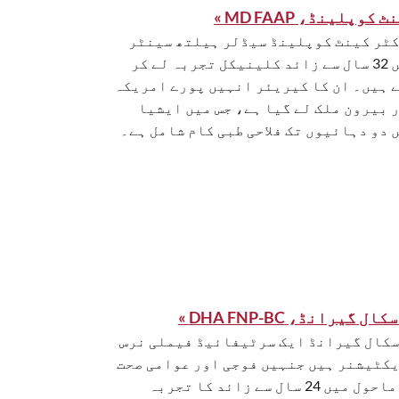
 کوپلینڈ، MD FAAP »
ٹر کینٹ کوپلینڈ سیڈلر ہیلتھ سینٹر
میں 32 سال سے زائد کلینیکل تجربہ لے کر
 ہیں۔ ان کا کیریئر انہیں پورے امریکہ
 بیرون ملک لے گیا ہے، جس میں ایشیا
 دو دہائیوں تک فلاحی طبی کام شامل ہے۔
ال گیرانڈ، DHA FNP-BC »
کال گیرانڈ ایک سرٹیفائیڈ فیملی نرس
کٹیشنر ہیں جنہیں فوجی اور عوامی صحت
کے ماحول میں 24 سال سے زائد کا تجربہ