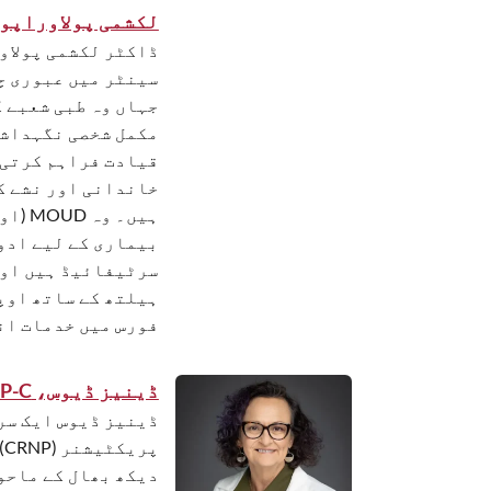
لکشمی پولاوراپو، MD 
ڈاکٹر لکشمی پولاو
سینٹر میں عبوری چ
جہاں وہ طبی شعبے ک
مکمل شخصی نگہداشت
قیادت فراہم کرتی 
خاندانی اور نشے ک
ہیں۔ 
بیماری کے لیے ادو
سرٹیفائیڈ ہیں اور
ہیلتھ کے ساتھ اوپ
فورس میں خدمات ان
ڈینیز ڈیوس، MSN BA NP-C »
ڈینیز ڈیوس ایک سر
پ
دیکھ بھال کے ماحو