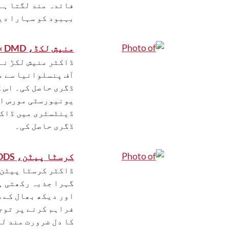
فائدہ مند لگتا ہے 
بہبود کو سہارا دی
منیش لکڈ، DMD »
ڈاکٹر منیش لکڑ نے
آف پنسلوانیا سے م
ڈگری حاصل کی۔ اس 
یونیورسٹی مورس ای
ڈینٹسٹری میں ڈاکٹ
ڈگری حاصل کی۔
کرسٹا پیٹن، DDS »
ڈاکٹر کرسٹا پیٹن د
گہرا جذبہ رکھتی ہ
اور دیکھ بھال کے س
فراہم کرنے پر توج
کا دل ضرورت مند لو