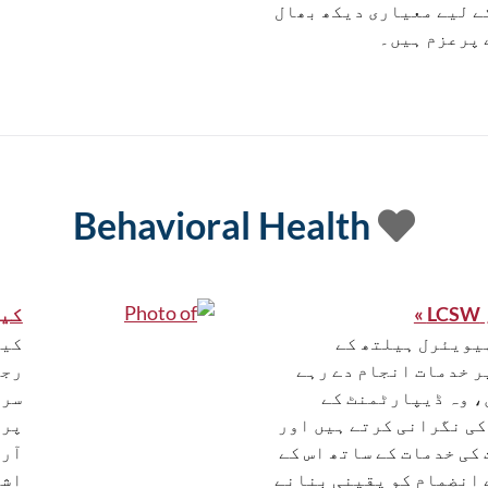
ے لیے معیاری دیکھ بھال
 پرعزم ہیں۔
Behavioral Health
»
کینڈ
یویئرل ہیلتھ کے
ر خدمات انجام دے رہے
، وہ ڈیپارٹمنٹ کے
سرٹ
ی نگرانی کرتے ہیں اور
پری
کی خدمات کے ساتھ اس کے
آرڈ
 انضمام کو یقینی بنانے
اشی