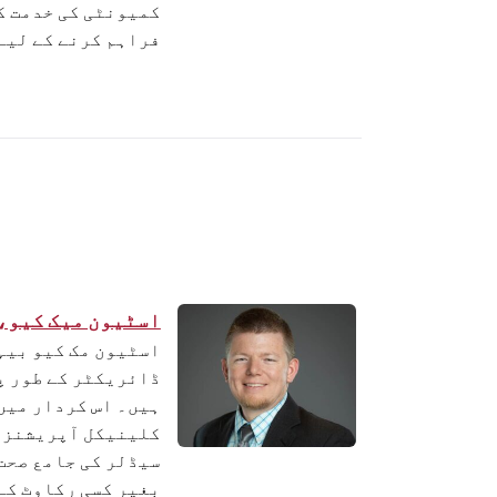
کمیونٹی کی خدمت ک
فراہم کرنے کے لیے
اسٹیون میک کیو، LCSW 
اسٹیون مک کیو بیہ
ڈائریکٹر کے طور پ
ہیں۔ اس کردار میں
کلینیکل آپریشنز ک
سیڈلر کی جامع صحت 
بغیر کسی رکاوٹ کے