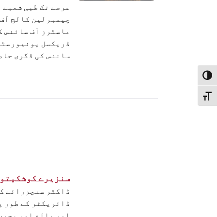
عرصے تک طبی شعبے م
چیمبرلین کالج آف 
ماسٹرز آف سائنس ک
ڈریکسل یونیورسٹی 
سائنس کی ڈگری حاص
Toggle High Contras
Toggle Font siz
سنزیرے کوشکیتواہ، S
ڈاکٹر سنچزرائے ک
ڈائریکٹر کے طور پ
اور بالغ اور بچوں