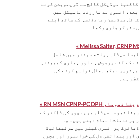
کاکتیا میڈیکل کالج سے گریجویشن کرنے
بعد، انہوں نے نازرتھ ہاسپٹل میں
رنل میڈیسن ریزیڈنسی کے ساتھ اپنے
 سفر کو جاری رکھا۔
Melissa Salter, CRNP MS
یسا سیڈلر ہیلتھ سینٹر میں شامل
ے کے لئے پرجوش ہے اور ہماری کمیونٹی
بہترین دیکھ بھال فراہم کرنے کی
ظر ہے۔
 تھوما، RN MSN CPNP-PC DPH »
ینا تھوما سیڈلر میں بچوں کی ڈاکٹر کے
 پر خدمات انجام دیتی ہیں۔ وہ
یاٹرک پرائمری کیئر میں سرٹیفائیڈ
 اور پیدائشی دل کی خرابیوں اور بچوں