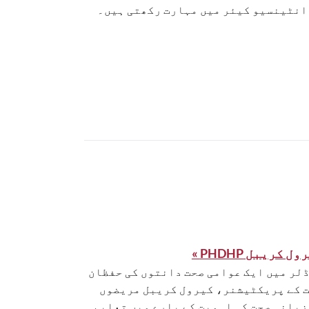
انٹینسیو کیئر میں مہارت رکھتی ہیں۔
ل کریبل PHDHP »
لر میں ایک عوامی صحت دانتوں کی حفظان
 کے پریکٹیشنر، کیرول کریبل مریضوں
زبانی صحت کی اہمیت کے بارے میں تعلیم