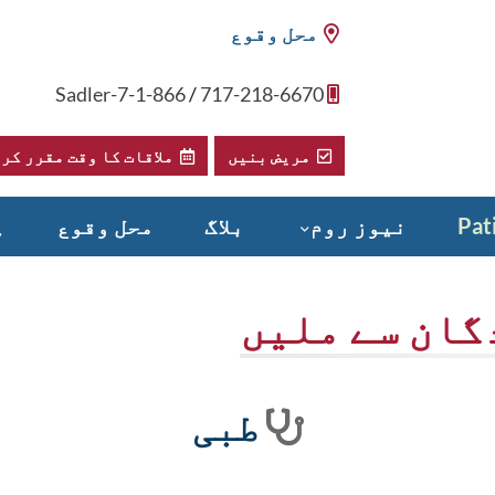
محل وقوع
1-866-Sadler-7
/
717-218-6670
مریض بنیں
ملاقات کا وقت مقرر کر
Pat
نیوز روم
بلاگ
محل وقوع
ہ
Donate to Sadler Health Center
گان سے ملیں
طبی