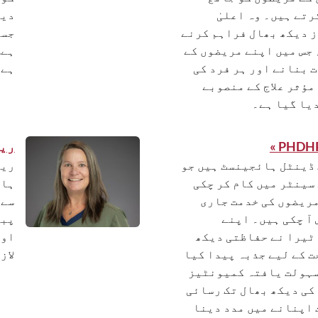
تے ہیں۔ وہ اعلیٰ
دین
 دیکھ بھال فراہم کرنے
جسم
 جس میں اپنے مریضوں کے
ہے.
 بنانے اور ہر فرد کی
ہے 
مؤثر علاج کے منصوبے
یا گیا ہے۔
ریج
ڈینٹل ہائجینسٹ ہیں جو
ریج
سینٹر میں کام کر چکی
مریضوں کی خدمت جاری
سے 
آ چکی ہیں۔ اپنے
پبل
ٹیرا نے حفاظتی دیکھ
اور
ت کے لیے جذبہ پیدا کیا
لاز
سہولت یافتہ کمیونٹیز
کی دیکھ بھال تک رسائی
 اپنانے میں مدد دینا