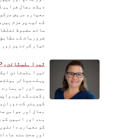
دیکھ بھال فراہم کر
معیار، مریض مرکوز
کے لیے پرعزم ہیں،
ساتھ مضبوط تعلقات
ضروریات کے مطابق 
تیار کرنے پر زور د
ٹیرا ہلسٹائن، PHDHP »
ٹیرا ہلسٹائن ایک 
پہلے سیڈلر ہیلتھ 
ہیں اور اب ہمارے 
رکھنے کے لیے واپس 
کیریئر کے دوران، 
بھال اور عوامی صح
ہے، اور انہیں کم 
کو معیاری دانتوں 
اور صحت مند عادات