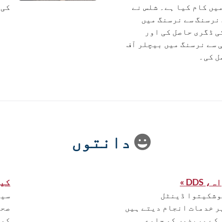
یں کام کیا ہے۔ شلس نے
کی 
نرسنگ سے نرسنگ میں
ی ڈگری حاصل کی اور
سے نرسنگ میں بیچلر آف
ل کی۔
دانتوں
DD »
کیرو
وشکیتوا ڈینٹل
سیڈ
ر خدمات انجام دیتے ہیں
صحت
 کے مریضوں کو جامع
کو 