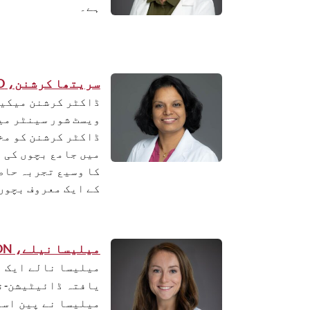
ہے۔
سریتھا کرشنن، MD »
ڈاکٹر کرشنن میکی
ویسٹ شور سینٹر می
ڈاکٹر کرشنن کو مخ
میں جامع بچوں کی 
کا وسیع تجربہ حاص
کے ایک معروف بچوں
میلیسا نیلے، MHSc RDN LDN »
میلیسا نالے ایک ر
یافتہ ڈائیٹیشن-ن
میلیسا نے پین اس