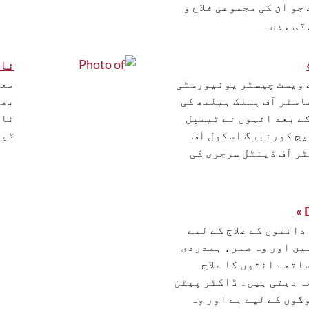
جو ان کی مجموعی فلاح و
تی ہیں۔
ناؤ
 ویسٹ چیسٹر یونیورسٹی
معذ
اسٹر آف پبلک ہیلتھ کی
بھا
کے بعد انہوں نے ٹیمپل
ناؤ
چ کورنبرگ اسکول آف
ڈین
ر آف ڈینٹل سرجری کی
انتوں کے علاج کے لیے
یں اور وہ صبر، ہمدردی
اتھ دانتوں کا علاج
ہ دیتی ہیں۔ ڈاکٹر پیٹن
گوں کے لیے ہے اور وہ