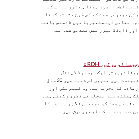
ے سے لطف اندوز ہوتا ہے اور یہ آپ کے
 کی مجموعی صحت کو کس طرح متاثر کرتا
 وہ مقامی اینستھیزیا میں لائسنس یافتہ
اور ڈایڈڈ لیزر میں تصدیق شدہ ہے.
ینا ڈوہرٹی، RDH »
ینا ڈوہرٹی ایک رجسٹرڈ ڈینٹل
ہائجینسٹ ہیں جنہیں اس شعبے میں 30 سال
زیادہ کا تجربہ ہے۔ وہ کمیونٹی اور
ک ہیلتھ میں بیچلر کی ڈگری رکھتی ہیں
 منہ کی صحت کو مجموعی فلاح و بہبود کا
می حصہ بنانے کے لیے پرجوش ہیں۔