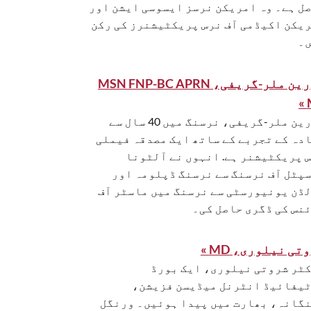
ل ہے۔ وہ امریکن نرسز ایسوسی ایشن اور
یکن اکیڈمی آف نرس پریکٹیشنرز کی رکن
۔
مورین ملر-گریفی، MSN FNP-BC APRN
مورین ملر-گریفی، نرسنگ میں 40 سال سے
دہ کے تجربے کے ساتھ ایک مصدقہ فیملی
 پریکٹیشنر ہے. انہوں نے آلٹونا
پٹل آف نرسنگ سے نرسنگ ڈپلومہ اور
ڈن یونیورسٹی سے نرسنگ میں ماسٹر آف
نس کی ڈگری حاصل کی۔
تی نیلوری، MD »
ٹر شروتی نیلوری، ایک بورڈ
یفائیڈ انٹرنل میڈیسن فزیشن،
گانہ، بھارت میں پیدا ہوئیں۔ ورنگل