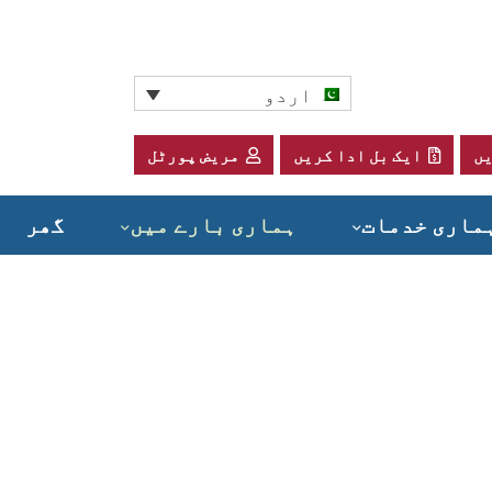
اردو
یں
ایک بل ادا کریں
مریض پورٹل
ماری خدمات
ہماری بارے ميں
گھر
دینے کے طریقے – سیڈلر کے لئے ایک دل ہے!