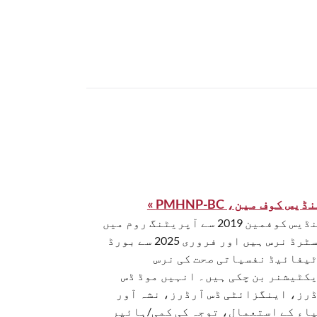
یس کوف مین، PMHNP-BC »
کینڈیس کوفمین 2019 سے آپریٹنگ روم میں
رجسٹرڈ نرس ہیں اور فروری 2025 سے بورڈ
یفائیڈ نفسیاتی صحت کی نرس
کٹیشنر بن چکی ہیں۔ انہیں موڈ ڈس
رز، اینگزائٹی ڈس آرڈرز، نشہ آور
اء کے استعمال، توجہ کی کمی/ہائپر