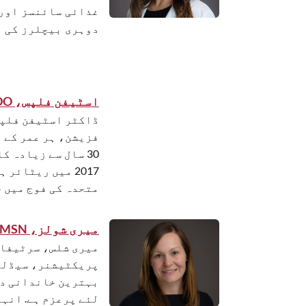
غذائی سائنسز اور
دوہری بیچلرز کی 
اسٹیفن فلپس، MPH DO »
ڈاکٹر اسٹیفن فلپس
فزیشن، ہر عمر کے 
30 سال سے زیادہ ک
2017 میں ریٹائ
متحدہ کی فوج میں 
میری شولز، CRNP MSN »
میری شلس، سرٹیفائ
پریکٹیشنر، سیڈلر
بہترین خاندانی دی