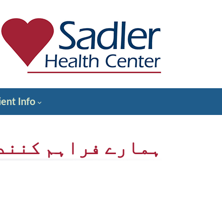
واد
و
ھوڑ
یں
Sadler Health Center
ient Info
ہمارے فراہم کنند