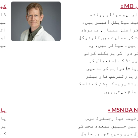
»
کینٹ
اراپو سیڈلر ہیلتھ
ڈاک
یف میڈیکل آفیسر ہیں،
و اعلیٰ معیار، مربوط،
آتے
 کی حمایت میں کلینیکل
اور
ہیں۔ سیڈلر میں، وہ
میں
ی دوا کی پریکٹس کرتی
وہ MOUD (اوپیئڈ کے استعمال کی
یات) فراہم کرنے میں
 پارٹنرشپ فار بیٹر
یئٹ پریسکرپشن کے ٹاسک
جام دیتی ہیں۔
پاسک
ٹیفائیڈ رجسٹرڈ نرس
پاس
ریکٹیشنر (CRNP) ہیں جنہیں متعدد صحت کی
پری
ل میں وسیع تجربہ حاصل