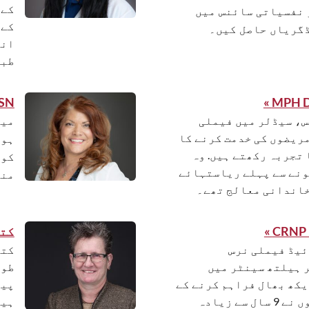
کے 
 نفسیاتی سائنس میں
کے 
ڈگریاں حاصل کیں۔
انٹ
طبی
N »
، سیڈلر میں فیملی
میل
مریضوں کی خدمت کرنے کا
ہون
ا تجربہ رکھتے ہیں. وہ
کو 
ر ہونے سے پہلے ریاستہائے
منت
خاندانی معالج تھے۔
کترینا
یڈ فیملی نرس
کتر
 ہیلتھ سینٹر میں
طور
کھ بھال فراہم کرنے کے
پیڈ
لئے پرعزم ہے. انہوں نے 9 سال سے زیادہ
ہیں