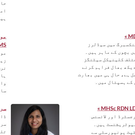
حاص
امر
ہیں
نکسبرگ میں سیڈلرز
MS »
ں بچوں کے ماہر ہیں۔
تلف کلینیکل سیٹنگز
زیا
دیکھ بھال فراہم کرنے
نرس
ل ہے، حال ہی میں بھارت
ہاس
 کے ہسپتال میں۔
وال
سائ
سرو
ڈاک
جسٹرڈ اور لائسنس
سرٹ
یوٹریشنسٹ ہیں۔
تلن
ٹیٹ یونیورسٹی سے