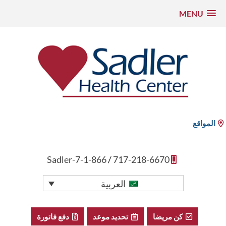
MENU
نتقل
لى
لمحتوى
مركز سادلر الصحي
المواقع
1-866-Sadler-7
/
717-218-6670
العربية
كن مريضا
تحديد موعد
دفع فاتورة