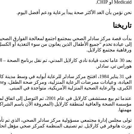
Medicaid أو CHIP.
نحن نؤمن بأن الغد الأكثر صحة يبدأ برعاية ودعم أفضل اليوم.
تاريخنا
إلى عيادة تخدم “جميع الأطفال الذين يعانون من سوء التغذية أو الكس
ورفاهية مجتمع كارلايل.
بعد 30 عاما تحت قيادة نادي كارلايل المدني، تم نقل برنامج ا
هوراس تي. سادلر.
الكبرى، والرعاية الصحية المنزلية الأمريكية، متواجدة في المبنى.
عندما تم بيع مستشفى كارلايل 
مؤسسة الصحة والعافية لمنطقة كارلايل (المعروفة الآن باسم الشر
مهمتها.
نورث هانوفر في كارلايل. تم تصنيف المنظمة كمركز صحي مؤهل اتحاديا في عام 2005 وأصبحت مركزا صحيا مؤهلا اتح