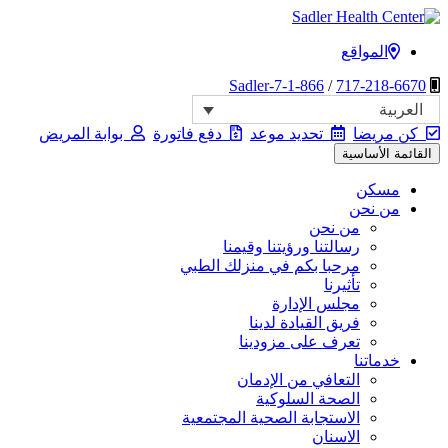
انتقل
إلى
المواقع
مركز سادلر الصحي
المحتوى
1-866-Sadler-7
/
717-218-6670
العربية
كن مريضا
تحديد موعد
دفع فاتورة
بوابة المريض
القائمة الأساسية
مسكن
من نحن
من نحن
رسالتنا ورؤيتنا وقيمنا
مرحبا بكم في منزلك الطبي
تأثيرنا
مجلس الإدارة
فريق القيادة لدينا
تعرف على مزودينا
خدماتنا
التعافي من الإدمان
الصحة السلوكية
الاستجابة الصحية المجتمعية
الاسنان