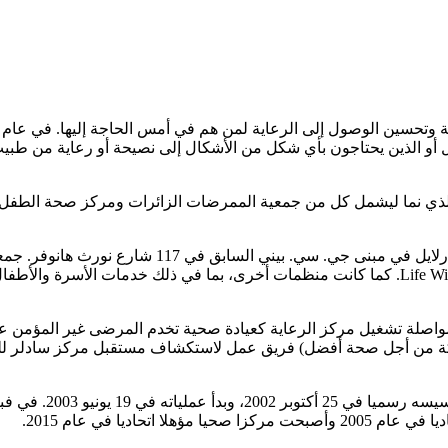
ل أو الذين يحتاجون بأي شكل من الأشكال إلى نصيحة أو رعاية من طبيب.
لصحة – الذي نما ليشمل كل من جمعية الممرضات الزائرات ومركز صحة ال
في 31 يناير 1984، افتتح مركز سادلر للرعاية أبوابه 
العيادة، وعيادات ممرضات الرعاية المنزلية، ومركز صحة الطفل، وLife Wise. كما كانت منظمات أخرى،
في عام 2001، تم التوصل إلى اتفاق لمواصلة تشغيل مركز الرعاية كعيادة صحية تخدم الم
اكة من أجل صحة أفضل) فريق عمل لاستكشاف مستقبل مركز سادلر للرع
اديا في عام 2015.