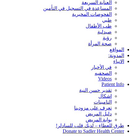
العناية السريعة
المساعدة في التسجيل في التأمين
الفحوصات المخبرية
طبي
طب الأطفال
صيدلية
رؤية
صحة المرأة
المواقع
المدونة:
الانباء
في الأخبار
الصحفيه
Videos
Patient Info
تقدير حسن النية
اشكال
التامينات
تعرف على مزودينا
دليل المريض
بوابة المريض
طرق للعطاء – لديك قلب للسادلر!
Donate to Sadler Health Center