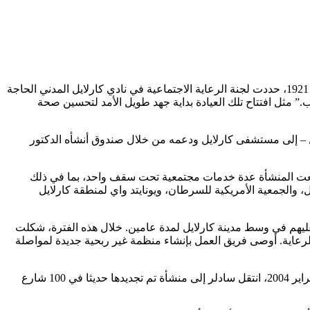
بدأت قصة مركز سادلر الصحي بمجتمع اجتمع لمعالجة الفوارق الصحية وتحسين الوصول إلى الرعاية لمن هم في أمس الحاجة إليها. في عام 1921، حددت لجنة الرعاية الاجتماعية في نادي كارلايل المدني الحاجة
” مثل افتتاح تلك العيادة بداية جهد طويل الأمد لتحسين صحة
طفل – إلى مستشفى كارلايل ودعمه من خلال صندوق أنشأه الدكتور
في وسط مدينة كارلايل في مبنى جي. سي. بيني السابق في 117 شارع نورث هانوفر. جمعت المنشأة عدة خدمات مجتمعية تحت سقف واحد، بما في ذلك
 بما في ذلك خدمات الأسرة والأطفال، والجمعية الأمريكية للسرطان، ويونايتد واي لمنطقة كارلايل
رضى غير المؤمن عليهم في وسط مدينة كارلايل لمدة عامين. خلال هذه الفترة، شكلت
اية. أوصى فريق العمل بإنشاء منظمة غير ربحية جديدة لمواصلة
تولى مجلس إدارة مجتمعي مسؤولية مركز سادلر الصحي، الذي تم تأسيسه رسميا في 25 أكتوبر 2002، وبدأ عملياته في 19 يونيو 2003. في فبراير 2004، انتقل سادلر إلى منشأة تم تجديدها حديثا في 100 شارع