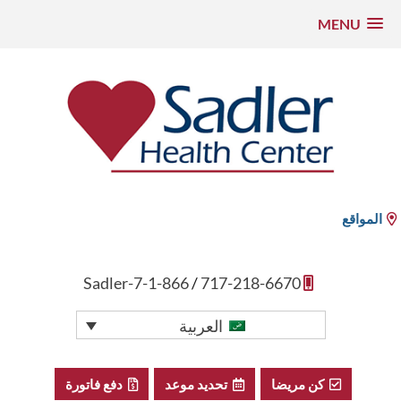
MENU
نتقل
لى
لمحتوى
مركز سادلر الصحي
المواقع
1-866-Sadler-7
/
717-218-6670
العربية
كن مريضا
تحديد موعد
دفع فاتورة