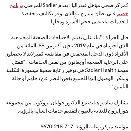
كمركز صحي مؤهل فيدراليا ، يقدم Sadler للمرضى
برنامج
خصم
على نطاق متدرج ، والذي يوفر تكاليف مخفضة
للخدمات بناء على حجم الأسرة ودخلها.
قال الحراك: “بناء على تقييم الاحتياجات الصحية المجتمعية
الذي أجريناه في عام 2019 ، فإن أكثر من 88 بالمائة من
الأفراد ذوي الدخل المنخفض في مقاطعة كمبرلاند لا يحصلون
على الرعاية الصحية أو يعانون من نقص الخدمات”. “تتمثل
مهمة Sadler Health في توفير رعاية صحية ميسورة التكلفة
ويمكن الوصول إليها للجميع بغض النظر عن دخلهم أو حالة
التأمين.”
تشارك سادلر هيلث مع الدكتور جوليان بروكوب من مجموعة
هورايزون للعناية بالعيون لتقديم خدمات العناية بالرؤية.
مواعيد مركز رعاية الرؤية: 717-218-6670.