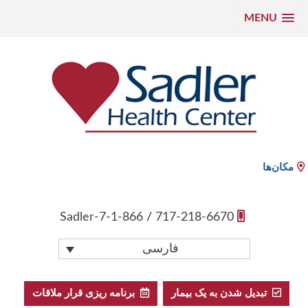
MENU
رش
ه
حتوا
Sadler Health Center
مکان‌ها
1-866-Sadler-7
/
717-218-6670
فارسی
تبدیل شدن به یک بیمار
برنامه ریزی قرار ملاقات