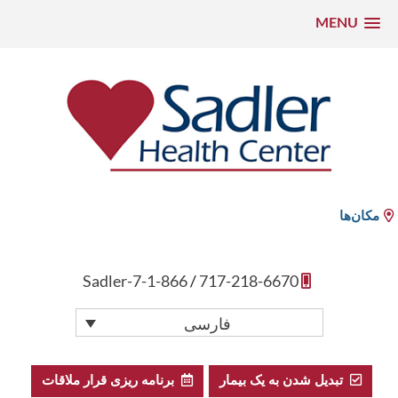
MENU
رش
ه
حتوا
Sadler Health Center
مکان‌ها
1-866-Sadler-7
/
717-218-6670
فارسی
تبدیل شدن به یک بیمار
برنامه ریزی قرار ملاقات