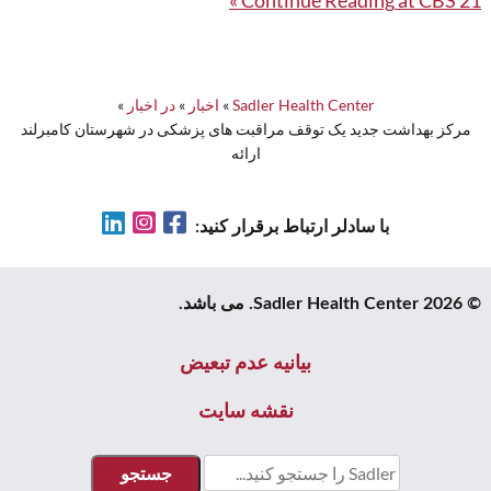
Continue Reading
at CBS 21 »
بهداشت
جدید
یک
Sadler Health Center
»
اخبار
»
در اخبار
»
توقف
مرکز بهداشت جدید یک توقف مراقبت های پزشکی در شهرستان کامبرلند
مراقبت
ارائه
های
پزشکی
LinkedIn
Instagram
Facebook
با سادلر ارتباط برقرار کنید:
در
شهرستان
© 2026 Sadler Health Center. می باشد.
کامبرلند
ارائه
بیانیه عدم تبعیض
نقشه سایت
جستجو