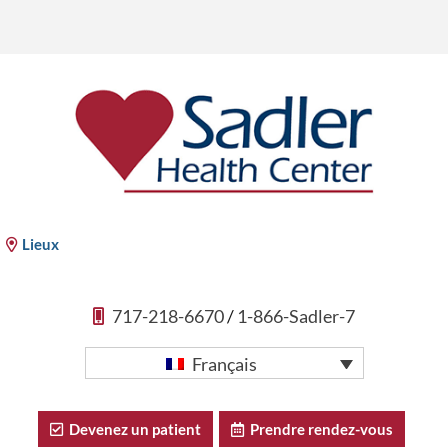
Aller
au
contenu
Sadler Health Center
Lieux
717-218-6670
/
1-866-Sadler-7
Français
Devenez un patient
Prendre rendez-vous