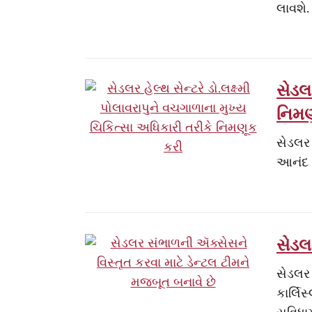
લાવશે.
સેડલર
નિમણ
સેડલર 
આનંદ 
સેડલ
સેડલર 
કાર્લિ