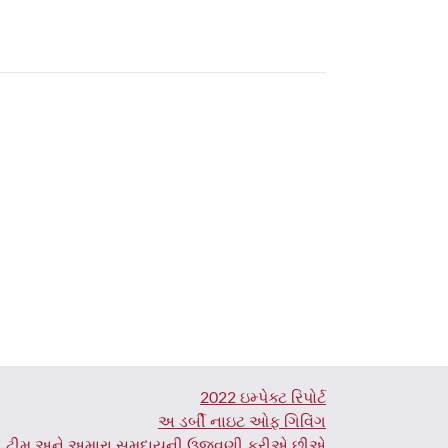
2022 ઇમ્પેક્ટ રિપોર્ટ
અ ડર્બી નાઇટ ઓફ ગિવિંગ
રી ટીમ અને અમારા સમુદાયની ઉજવણી કરીએ છીએ