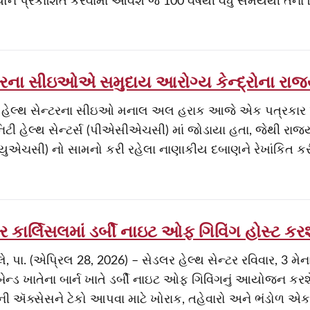
ોને પ્રકાશિત કરવામાં આવશે જે 100 વર્ષથી વધુ સમયથી તેના મિ
રના સીઇઓએ સમુદાય આરોગ્ય કેન્દ્રોના રાજ
 હેલ્થ સેન્ટરના સીઇઓ મનાલ અલ હરાક આજે એક પત્રકાર
નિટી હેલ્થ સેન્ટર્સ (પીએસીએચસી) માં જોડાયા હતા, જેથી રાજ્ય
યુએચસી) નો સામનો કરી રહેલા નાણાકીય દબાણને રેખાંકિત ક
ર કાર્લિસલમાં ડર્બી નાઇટ ઓફ ગિવિંગ હોસ્ટ કર
સ્લે, પા. (એપ્રિલ 28, 2026) – સેડલર હેલ્થ સેન્ટર રવિવાર, 3 મ
બેન્ડ ખાતેના બાર્ન ખાતે ડર્બી નાઇટ ઓફ ગિવિંગનું આયોજન કરશ
ી ઍક્સેસને ટેકો આપવા માટે ખોરાક, તહેવારો અને ભંડોળ એક