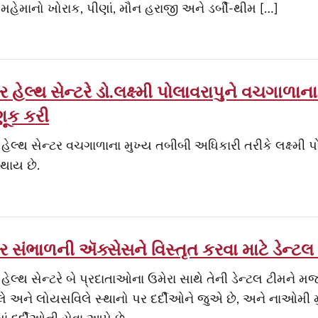
 મહેમાનો ખોરાક, પીણાં, મૌન હરાજી અને ડર્બી-થીમ […]
 હેલ્થ સેન્ટરે ડો.લક્ષ્મી પોલાવરાપુને વચગાળાન
ૂક કરી
હેલ્થ સેન્ટર વચગાળાના મુખ્ય તબીબી અધિકારી તરીકે લક્ષ્મી
થાય છે.
ર સંભાળની ઍક્સેસને વિસ્તૃત કરવા માટે ડેન્ટ
હેલ્થ સેન્ટરે બે પ્રદાતાઓના ઉમેરા સાથે તેની ડેન્ટલ ટીમને મ
સ્લે અને લોયસવિલે સ્થાનો પર દર્દીઓને જુએ છે, અને નાઓમી 