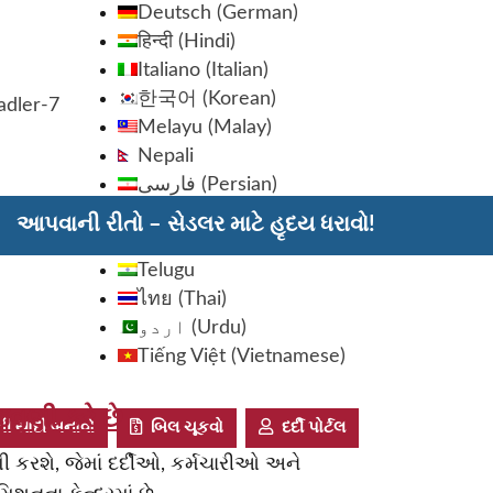
Deutsch
(
German
)
हिन्दी
(
Hindi
)
Italiano
(
Italian
)
한국어
(
Korean
)
adler-7
Melayu
(
Malay
)
Nepali
فارسی
(
Persian
)
Русский
(
Russian
)
આપવાની રીતો – સેડલર માટે હૃદય ધરાવો!
Somali
Telugu
ไทย
(
Thai
)
اردو
(
Urdu
)
Tiếng Việt
(
Vietnamese
)
વણી કરે છે
ી યાદી બનાવો
બિલ ચૂકવો
દર્દી પોર્ટલ
 કરશે, જેમાં દર્દીઓ, કર્મચારીઓ અને