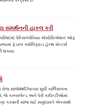
શનના કેન્દ્રમાં છે.
્ય સમર્થનની હાકલ કરી
 પરિષદમાં પેન્સિલવેનિયા એસોસિએશન ઓફ
ભરમાં ફેડરલ ક્વોલિફાઇડ હેલ્થ સેન્ટર્સ
રી શકાય.
શે
ેના રોજ સાંજે4થી7વાગ્યા સુધી કાર્લિસલના
ે, જે કમ્બરલેન્ડ અને પેરી કાઉન્ટીઓમાં
ત્ર કરવાની સાંજ માટે સમુદાયને એકસાથે