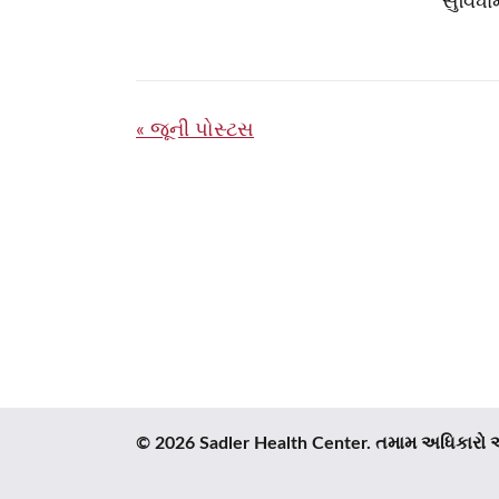
સુવિધા
પોસ્ટસ
જૂની પોસ્ટસ
ક્રમણિકા
© 2026 Sadler Health Center. તમામ અધિકારો