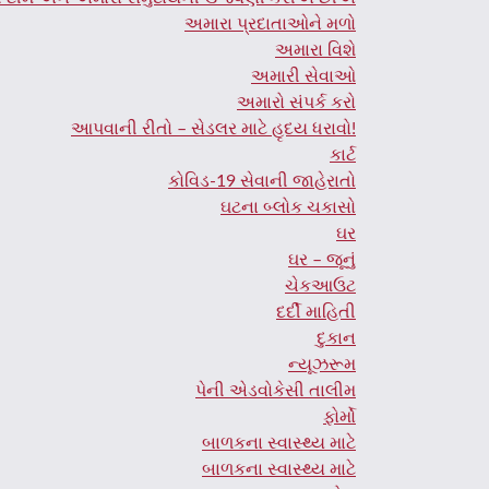
અમારા પ્રદાતાઓને મળો
અમારા વિશે
અમારી સેવાઓ
અમારો સંપર્ક કરો
આપવાની રીતો – સેડલર માટે હૃદય ધરાવો!
કાર્ટ
કોવિડ-19 સેવાની જાહેરાતો
ઘટના બ્લોક ચકાસો
ઘર
ઘર – જૂનું
ચેકઆઉટ
દર્દી માહિતી
દુકાન
ન્યૂઝરૂમ
પેની એડવોકેસી તાલીમ
ફોર્મો
બાળકના સ્વાસ્થ્ય માટે
બાળકના સ્વાસ્થ્ય માટે