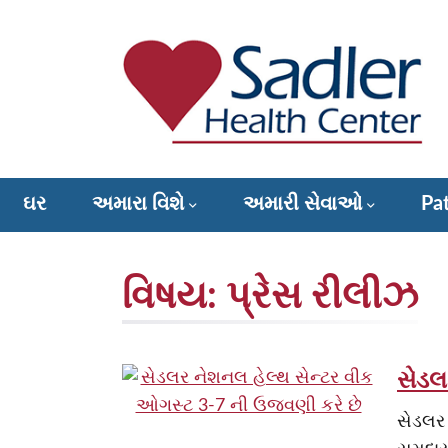
સમાવિષ્ટ
પર
જાઓ
Sadler Health Center
ઘર
અમારા વિશે
અમારી સેવાઓ
Pat
Donate to Sadler Health Center
વિષય:
પ્રેસ રીલીઝ
સેડલ
સેડલર 