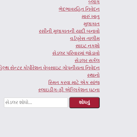
બ્લોગ
ભેદભાવરહિત નિવેદન
મારું ખાતુ
મુલાકાત
રસીની મુલાકાતની યાદી બનાવો
વર્ડપ્રેસ તાલીમ
સાઇટ નકશો
સેડલર પરિવારમાં જોડાવો
સેડલર સર્કલ
હેલ્થ સેન્ટર કોર્પોરેશન વેબસાઇટ ગોપનીયતા નિવેદન
સ્થાનો
સ્મિત કરવા માટે એક સાંજ
સ્લાઇડીંગ-ફી એપ્લિકેશન ઘટના
આના
માટે
શોધો: