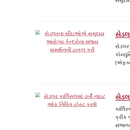
સમુદાય
સેડલ
સેડલર
કોમ્યુ
(એફક્
સેડલ
કાર્લિ
ક્રીક 
સંભાળન