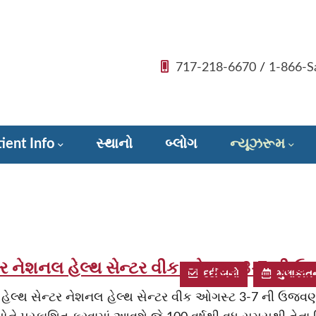
717-218-6670
/
1-866-S
ient Info
સ્થાનો
બ્લોગ
ન્યૂઝરૂમ
ર નેશનલ હેલ્થ સેન્ટર વીક ઓગસ્ટ 3-7 ની ઉજ
દર્દી બનો
મુલાકાતન
હેલ્થ સેન્ટર નેશનલ હેલ્થ સેન્ટર વીક ઓગસ્ટ 3-7 ની ઉજવણી