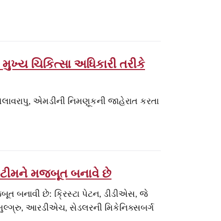
ા મુખ્ય ચિકિત્સા અધિકારી તરીકે
 પોલાવરાપુ, એમડીની નિમણૂકની જાહેરાત કરતા
લ ટીમને મજબૂત બનાવે છે
જબૂત બનાવી છે: ક્રિસ્ટા પેટન, ડીડીએસ, જે
મુલ્ગ્રુ, આરડીએચ, સેડલરની મિકેનિક્સબર્ગ