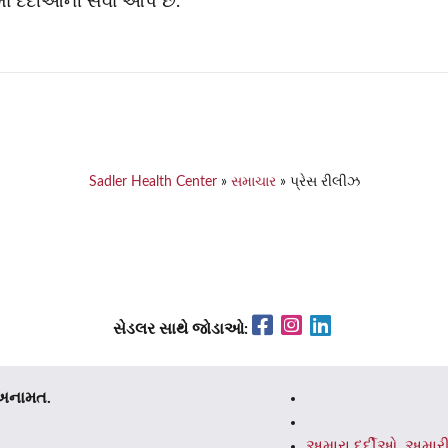
માં દર્દીઓની સેવા આપે છે.
Sadler Health Center
»
સમાચાર
»
પ્રેસ રીલીઝ
Facebook
Instagram
LinkedIn
સેડલર સાથે જોડાઓ:
 અનામત.
અમારા દર્દીઓ, અમા