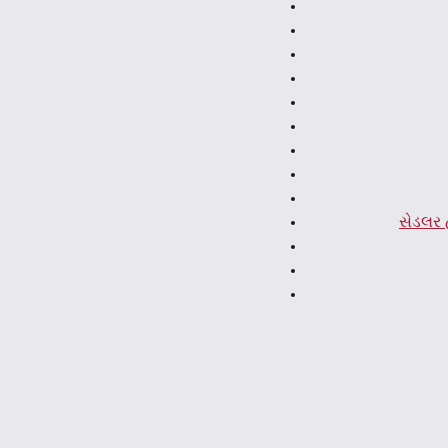
સેડલર 