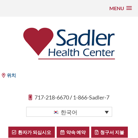
MENU
콘
텐
츠
로
건
너
뛰
Sadler Health Center
위치
기
717-218-6670
/
1-866-Sadler-7
한국어
환자가 되십시오
약속 예약
청구서 지불