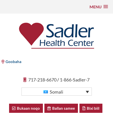
MENU
U
bood
nuxurka
Xarunta Caafimaadka ee Sadler
Goobaha
717-218-6670
/
1-866-Sadler-7
Somali
Bukaan noqo
Ballan samee
Bixi biil