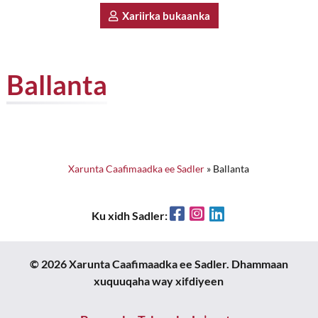
Xariirka bukaanka
Ballanta
Xarunta Caafimaadka ee Sadler
»
Ballanta
Facebook
Instagram
LinkedIn
Ku xidh Sadler:
© 2026 Xarunta Caafimaadka ee Sadler. Dhammaan
xuquuqaha way xifdiyeen