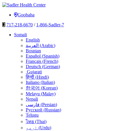
U
bood
Xarunta Caafimaadka ee Sadler
Goobaha
nuxurka
717-218-6670
/
1-866-Sadler-7
Somali
English
العربية
(
Arabic
)
Bosnian
Español
(
Spanish
)
Français
(
French
)
Deutsch
(
German
)
Gujarati
हिन्दी
(
Hindi
)
Italiano
(
Italian
)
한국어
(
Korean
)
Melayu
(
Malay
)
Nepali
فارسی
(
Persian
)
Русский
(
Russian
)
Telugu
ไทย
(
Thai
)
اردو
(
Urdu
)