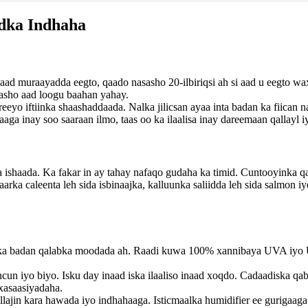
dka Indhaha
 aad muraayadda eegto, qaado nasasho 20-ilbiriqsi ah si aad u eegto w
asho aad loogu baahan yahay.
eeyo iftiinka shaashaddaada. Nalka jilicsan ayaa inta badan ka fiican n
 inay soo saaraan ilmo, taas oo ka ilaalisa inay dareemaan qallayl iy
aada. Ka fakar in ay tahay nafaqo gudaha ka timid. Cuntooyinka qani 
aarka caleenta leh sida isbinaajka, kalluunka saliidda leh sida salmon 
a badan qalabka moodada ah. Raadi kuwa 100% xannibaya UVA iyo UVB
n iyo biyo. Isku day inaad iska ilaaliso inaad xoqdo. Cadaadiska qa
xasaasiyadaha.
qallajin kara hawada iyo indhahaaga. Isticmaalka humidifier ee gurigaa