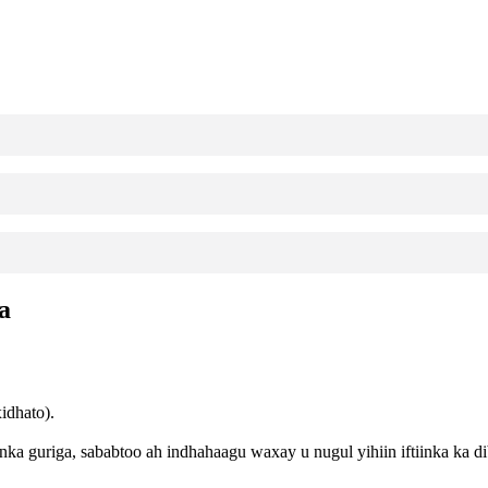
a
idhato).
ka guriga, sababtoo ah indhahaagu waxay u nugul yihiin iftiinka ka di