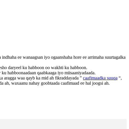
ka indhaha ee wanaagsan iyo ogaanshaha hore ee arrimaha suurtagalka
sho daryeel ku habboon oo wakhti ku habboon.
ay ku habboonaadaan qaabkaaga iyo miisaaniyadaada.
lka aragga waa qayb ka mid ah fikraddayada ”
caafimaadka suuqa
“,
da ah, waxaanu nahay goobtaada caafimaad ee hal joogsi ah.