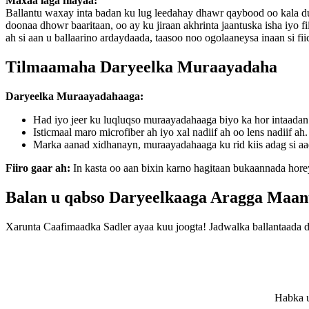
Maxaa laga filayaa:
Ballantu waxay inta badan ku lug leedahay dhawr qaybood oo kala d
doonaa dhowr baaritaan, oo ay ku jiraan akhrinta jaantuska isha iyo f
ah si aan u ballaarino ardaydaada, taasoo noo ogolaaneysa inaan si f
Tilmaamaha Daryeelka Muraayadaha
Daryeelka Muraayadahaaga:
Had iyo jeer ku luqluqso muraayadahaaga biyo ka hor intaadan 
Isticmaal maro microfiber ah iyo xal nadiif ah oo lens nadiif 
Marka aanad xidhanayn, muraayadahaaga ku rid kiis adag si aad
Fiiro gaar ah:
In kasta oo aan bixin karno hagitaan bukaannada hor
Balan u qabso Daryeelkaaga Aragga Maan
Xarunta Caafimaadka Sadler ayaa kuu joogta! Jadwalka ballantaada d
Habka u