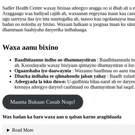
Sadler Health Centre waxay bixisaa adeegyo aragga oo si dhab ah u 
Araggaagu waa hadiyad cajiib ah, waxaanan eegeynaa inaan kaa caaw
ugu sarreysa ilaa iyo inta suurtogalka ah, taasoo kuu ogolaanaysa ina
badan oo noloshu ay bixiso. Waxaan halkaan u joognaa inaan ku siinn
dhammaan baahiyaha daryeelka indhahaaga.
Waxa aanu bixino
Baadhitaanno indho oo dhammaystiran
: Baadhitaannada in
ah. Kooxdayadu waxay bixiyaan qiimayno dhamaystiran si loo
Ogaanshaha iyo daawaynta
: Waxaanu baadhnaa oo aanu maa
Dharka indhaha ee qiimahoodu jaban yahay
: Baadh xulash
Adeegyada la isku duwo:
U-gudbinta bilaa-xaraf ah ee darye
keenaya adeegyo daryeel caafimaad oo dhamaystiran hal saqaf.
Maanta Bukaan Cusub Noqo!
Wax badan ka baro waxa aan u qaban karno aragtidaada
Read More