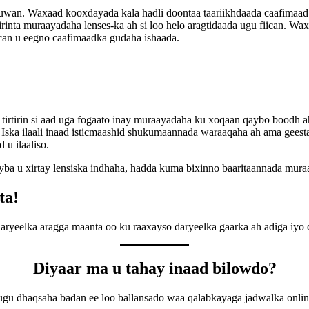
uwan. Waxaad kooxdayada kala hadli doontaa taariikhdaada caafimaad
iirinta muraayadaha lenses-ka ah si loo helo aragtidaada ugu fiican. W
iican u eegno caafimaadka gudaha ishaada.
tirtirin si aad uga fogaato inay muraayadaha ku xoqaan qaybo boodh a
ah. Iska ilaali inaad isticmaashid shukumaannada waraaqaha ah ama gees
 u ilaaliso.
eyba u xirtay lensiska indhaha, hadda kuma bixinno baaritaannada mur
ta!
aryeelka aragga maanta oo ku raaxayso daryeelka gaarka ah adiga iyo
Diyaar ma u tahay inaad bilowdo?
gu dhaqsaha badan ee loo ballansado waa qalabkayaga jadwalka onlin