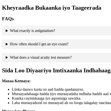
Kheyraadka Bukaanka iyo Taageerada
FAQs
What exactly is astigmatism?
How often should I get an eye exam?
What does a visual acuity test measure?
Sida Loo Diyaariyo Imtixaanka Indhahaag
Maxaa Keenaya:
Liiska daawo kasta oo aad hadda qaadanayso.
Muraayadahaaga hadda (iyo muraayadaha indhaha haddii aad x
Kaarka caymiskaaga iyo aqoonsiga sawirka.
Laba muraayadood oo muraayad ah oo loogu talagalay raacitaan