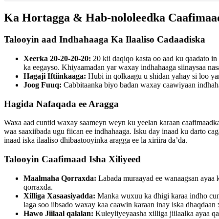
Ka Hortagga & Hab-nololeedka Caafimaa
Talooyin aad Indhahaaga Ka Ilaaliso Cadaadiska
Xeerka 20-20-20-20:
20 kii daqiqo kasta oo aad ku qaadato in
ka eegayso. Khiyaamadan yar waxay indhahaaga siinaysaa nas
Hagaji Iftiinkaaga:
Hubi in qolkaagu u shidan yahay si loo yar
Joog Fuuq:
Cabbitaanka biyo badan waxay caawiyaan indhahaaga
Hagida Nafaqada ee Aragga
Waxa aad cuntid waxay saameyn weyn ku yeelan karaan caafimaadka ish
waa saaxiibada ugu fiican ee indhahaaga. Isku day inaad ku darto cag
inaad iska ilaaliso dhibaatooyinka aragga ee la xiriira da’da.
Talooyin Caafimaad Isha Xiliyeed
Maalmaha Qorraxda:
Labada muraayad ee wanaagsan ayaa k
qorraxda.
Xilliga Xasaasiyadda:
Manka wuxuu ka dhigi karaa indho cuncu
laga soo iibsado waxay kaa caawin karaan inay iska dhaqdaan 
Hawo Jiilaal qalalan:
Kuleyliyeyaasha xilliga jiilaalka ayaa 