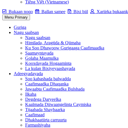
Tiếng Việt
(
Vietnamese
)
Bukaan noqo
Ballan samee
Bixi biil
Xariirka bukaank
Menu Primary
Guriga
Nagu saabsan
Nagu saabsan
Himilada, Aragtida & Qiimaha
Ku Soo Dhawoow Gurigaaga Caafimaadka
Saamayntayada
Golaha Maamulka
Kooxdayada Hogaaminta
La kulan Bixiyeyaashayada
Adeegyadayada
Soo kabashada balwadda
Caafimaadka Dhaqanka
Jawaabta Caafimaadka Bulshada
Ilkaha
Degdega Daryeelka
Kaalmada Diiwaangelinta Caymiska
Tijaabada Shaybaarka
Caafimaad
Dhakhaatiirta carruurta
Farmashiyaha