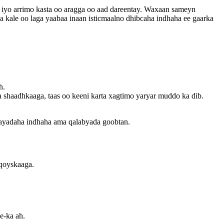
 iyo arrimo kasta oo aragga oo aad dareentay. Waxaan sameyn
axa kale oo laga yaabaa inaan isticmaalno dhibcaha indhaha ee gaarka
h.
ta shaadhkaaga, taas oo keeni karta xagtimo yaryar muddo ka dib.
aayadaha indhaha ama qalabyada goobtan.
 qoyskaaga.
e-ka ah.