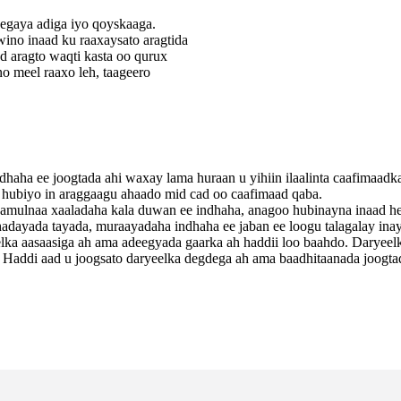
eegaya adiga iyo qoyskaaga.
ino inaad ku raaxaysato aragtida
ad aragto waqti kasta oo qurux
o meel raaxo leh, taageero
dhaha ee joogtada ahi waxay lama huraan u yihiin ilaalinta caafimaad
 hubiyo in araggaagu ahaado mid cad oo caafimaad qaba.
mulnaa xaaladaha kala duwan ee indhaha, anagoo hubinayna inaad he
adayada tayada, muraayadaha indhaha ee jaban ee loogu talagalay in
elka aasaasiga ah ama adeegyada gaarka ah haddii loo baahdo. Daryee
 Haddi aad u joogsato daryeelka degdega ah ama baadhitaanada joogta