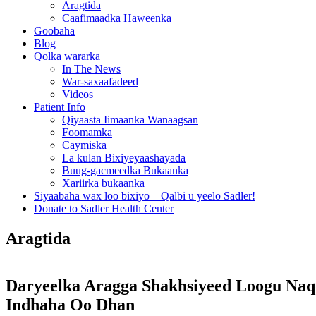
Aragtida
Caafimaadka Haweenka
Goobaha
Blog
Qolka wararka
In The News
War-saxaafadeed
Videos
Patient Info
Qiyaasta Iimaanka Wanaagsan
Foomamka
Caymiska
La kulan Bixiyeyaashayada
Buug-gacmeedka Bukaanka
Xariirka bukaanka
Siyaabaha wax loo bixiyo – Qalbi u yeelo Sadler!
Donate to Sadler Health Center
Aragtida
Daryeelka Aragga Shakhsiyeed Loogu Na
Indhaha Oo Dhan