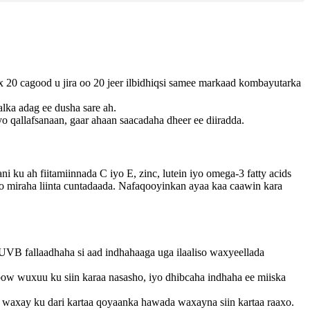
ax 20 cagood u jira oo 20 jeer ilbidhiqsi samee markaad kombayutarka
alka adag ee dusha sare ah.
o qallafsanaan, gaar ahaan saacadaha dheer ee diiradda.
ku ah fiitamiinnada C iyo E, zinc, lutein iyo omega-3 fatty acids
iyo miraha liinta cuntadaada. Nafaqooyinkan ayaa kaa caawin kara
 fallaadhaha si aad indhahaaga uga ilaaliso waxyeellada
bow wuxuu ku siin karaa nasasho, iyo dhibcaha indhaha ee miiska
ga waxay ku dari kartaa qoyaanka hawada waxayna siin kartaa raaxo.