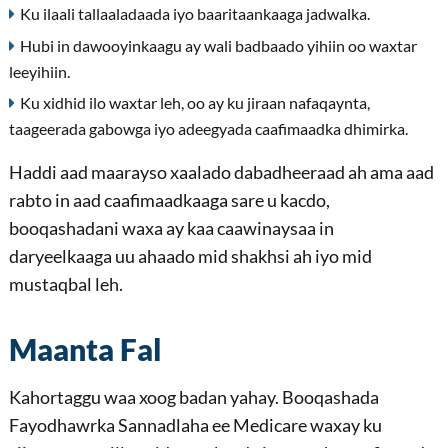
Ku ilaali tallaaladaada iyo baaritaankaaga jadwalka.
Hubi in dawooyinkaagu ay wali badbaado yihiin oo waxtar
leeyihiin.
Ku xidhid ilo waxtar leh, oo ay ku jiraan nafaqaynta,
taageerada gabowga iyo adeegyada caafimaadka dhimirka.
Haddi aad maarayso xaalado dabadheeraad ah ama aad
rabto in aad caafimaadkaaga sare u kacdo,
booqashadani waxa ay kaa caawinaysaa in
daryeelkaaga uu ahaado mid shakhsi ah iyo mid
mustaqbal leh.
Maanta Fal
Kahortaggu waa xoog badan yahay. Booqashada
Fayodhawrka Sannadlaha ee Medicare waxay ku