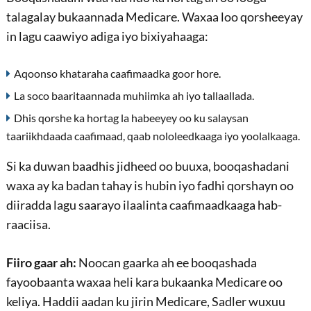
talagalay bukaannada Medicare. Waxaa loo qorsheeyay
in lagu caawiyo adiga iyo bixiyahaaga:
Aqoonso khataraha caafimaadka goor hore.
La soco baaritaannada muhiimka ah iyo tallaallada.
Dhis qorshe ka hortag la habeeyey oo ku salaysan
taariikhdaada caafimaad, qaab nololeedkaaga iyo yoolalkaaga.
Si ka duwan baadhis jidheed oo buuxa, booqashadani
waxa ay ka badan tahay is hubin iyo fadhi qorshayn oo
diiradda lagu saarayo ilaalinta caafimaadkaaga hab-
raaciisa.
Fiiro gaar ah:
Noocan gaarka ah ee booqashada
fayoobaanta waxaa heli kara bukaanka Medicare oo
keliya. Haddii aadan ku jirin Medicare, Sadler wuxuu