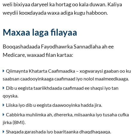
weli bixiyaa daryeel ka hortag oo kala duwan. Kaliya
weydii kooxdayada waxa adiga kugu habboon.
Maxaa laga filayaa
Booqashadaada Fayodhawrka Sannadlaha ah ee
Medicare, waxaad filan kartaa:
Qiimaynta Khatarta Caafimaadka – xogwaraysi gaaban oo ku
saabsan caadooyinkaaga caafimaad iyo nolol maalmeedkaaga.
Dib u eegista taariikhdaada caafimaad ee shaqsi iyo tan
qoyska.
Liiska iyo dib u eegista daawooyinka hadda jira.
Cabbirka muhiimka ah, dhererka, miisaanka iyo tusaha cufka
jirka (BMI).
Shaqada garashada iyo baaritaanka dhaqdhaqaaqa.