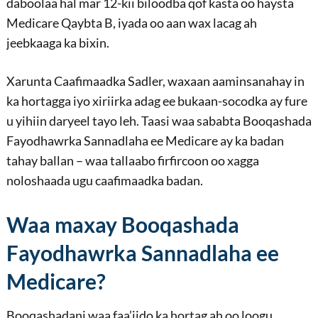
daboolaa hal mar 12-kii biloodba qof kasta oo haysta
Medicare Qaybta B, iyada oo aan wax lacag ah
jeebkaaga ka bixin.
Xarunta Caafimaadka Sadler, waxaan aaminsanahay in
ka hortagga iyo xiriirka adag ee bukaan-socodka ay fure
u yihiin daryeel tayo leh. Taasi waa sababta Booqashada
Fayodhawrka Sannadlaha ee Medicare ay ka badan
tahay ballan – waa tallaabo firfircoon oo xagga
noloshaada ugu caafimaadka badan.
Waa maxay Booqashada
Fayodhawrka Sannadlaha ee
Medicare?
Booqashadani waa faa’iido ka hortag ah oo loogu