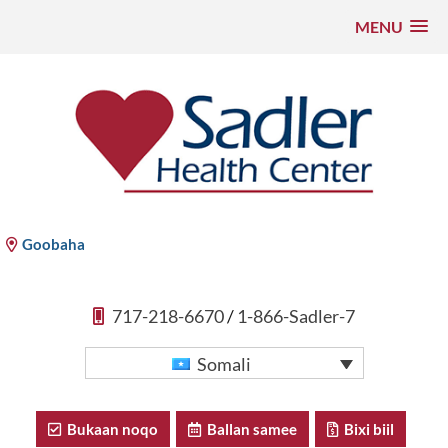
MENU
U
bood
nuxurka
Xarunta Caafimaadka ee Sadler
Goobaha
717-218-6670
/
1-866-Sadler-7
Somali
Bukaan noqo
Ballan samee
Bixi biil