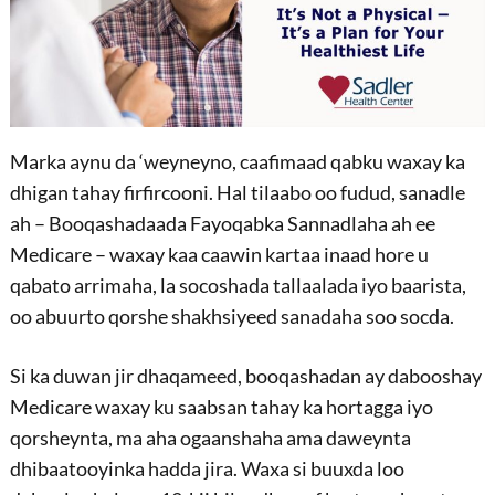
Marka aynu da ‘weyneyno, caafimaad qabku waxay ka
dhigan tahay firfircooni. Hal tilaabo oo fudud, sanadle
ah – Booqashadaada Fayoqabka Sannadlaha ah ee
Medicare – waxay kaa caawin kartaa inaad hore u
qabato arrimaha, la socoshada tallaalada iyo baarista,
oo abuurto qorshe shakhsiyeed sanadaha soo socda.
Si ka duwan jir dhaqameed, booqashadan ay dabooshay
Medicare waxay ku saabsan tahay ka hortagga iyo
qorsheynta, ma aha ogaanshaha ama daweynta
dhibaatooyinka hadda jira. Waxa si buuxda loo