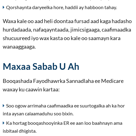
Qorshaynta daryeelka hore, haddii ay habboon tahay.
Waxa kale oo aad heli doontaa fursad aad kaga hadasho
hurdadaada, nafaqayntaada, jimicsigaaga, caafimaadka
shucuureed iyo wax kasta oo kale oo saamayn kara
wanaaggaaga.
Maxaa Sabab U Ah
Booqashada Fayodhawrka Sannadlaha ee Medicare
waxay ku caawin kartaa:
Soo ogow arrimaha caafimaadka ee suurtogalka ah ka hor
inta aysan calaamaduhu soo bixin.
Ka hortag booqashooyinka ER ee aan loo baahnayn ama
isbitaal dhigista.