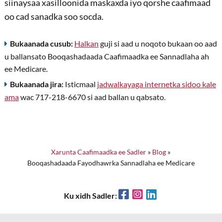
siinaysaa xasilloonida maskaxda iyo qorshe caafimaad
oo cad sanadka soo socda.
Bukaanada cusub:
Halkan
guji si aad u noqoto bukaan oo aad
u ballansato Booqashadaada Caafimaadka ee Sannadlaha ah
ee Medicare.
Bukaanada jira:
Isticmaal
jadwalkayaga internetka sidoo kale
ama
wac 717-218-6670 si aad ballan u qabsato.
Xarunta Caafimaadka ee Sadler
»
Blog
»
Booqashadaada Fayodhawrka Sannadlaha ee Medicare
Facebook
Instagram
LinkedIn
Ku xidh Sadler: