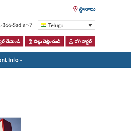
స్థానాలు
1-866-Sadler-7
Telugu
ూల్ చేయండి
బిల్లు చెల్లించండి
రోగి పోర్టల్
ent Info