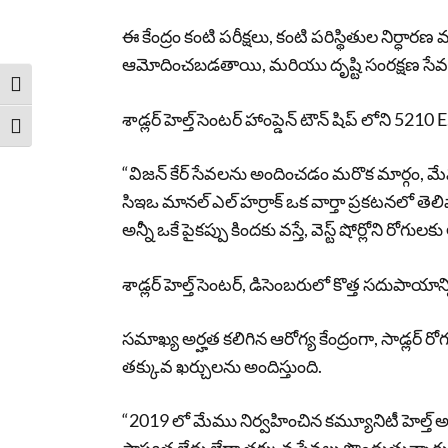
ఈ కేంద్రం కంటి పరీక్షలు, కంటి పరిస్థితుల నిర్
ఆమోదించబడతాయి, మరియు దృష్టి సంరక్షణ సేవలను 
Toggle High Contrast
శాడ్లర్ హెల్త్ సెంటర్ హాంప్డెన్ టౌన్ షిప్ లోని 521
Toggle Font size
“విజన్ కేర్ సేవలను అందించడం మరొక మార్గం, మేము సాడ
సిఇఒ మానల్ ఎల్ హర్రాక్ ఒక వార్తా ప్రకటనలో తెలి
అన్నీ ఒకే పైకప్పు కిందకు వస్తే, వెస్ట్ షోర్లోని
శాడ్లర్ హెల్త్ సెంటర్, డిసెంబరులో కొత్త సదుపాయ
సమాఖ్య అర్హత కలిగిన ఆరోగ్య కేంద్రంగా, సాడ్లర్ రోగు
తక్కువ ఖర్చులను అందిస్తుంది.
“2019 లో మేము నిర్వహించిన కమ్యూనిటీ హెల్త్ 