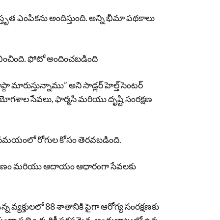
స్తృత ఎంపికను అందిస్తుంది. అన్ని భీమా పథకాలు
్రారంభించింది. ఫోటో అందించబడింది
్గా మారుస్తున్నాము” అని సాడ్లర్ హెల్త్ సెంటర్
ప్రయోగశాల సేవలు, ఫార్మసీ మరియు దృష్టి సంరక్షణ
భాగం ఆ సమయంలో రోగుల కోసం తెరవబడింది.
రిమాణం మరియు ఆదాయం ఆధారంగా సేవలకు
వ్యక్తులలో 88 శాతానికి పైగా ఆరోగ్య సంరక్షణకు