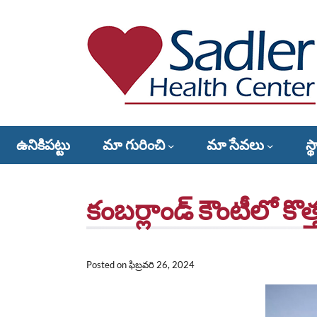
కంటెంట్
కు
వెళ్లండి
Sadler Health Center
ఉనికిపట్టు
మా గురించి
మా సేవలు
స్
ఇవ్వడానికి మార్గాలు – సాడ్లర్ కోసం ఒక హృదయాన్ని కలి
కంబర్లాండ్ కౌంటీలో కొత్
Posted on
ఫిబ్రవరి 26, 2024