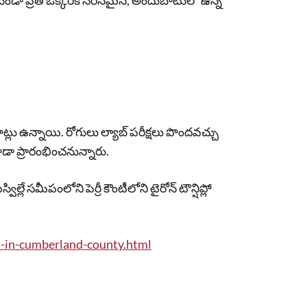
ేకుండా ప్రతి ఒక్కరికీ సరసమైన, అందుబాటులో ఉన్న
ూట్లు ఉన్నాయి. రోగులు ల్యాబ్ పరీక్షలు పొందవచ్చు
కూడా ప్రారంభించనున్నారు.
విల్లే సమీపంలోని పెర్రీ కౌంటీలోని టైరోన్ టౌన్షిప్లో
-in-cumberland-county.html