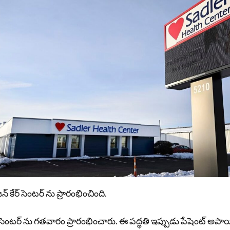
జన్ కేర్ సెంటర్ ను ప్రారంభించింది.
ర్ సెంటర్ ను గతవారం ప్రారంభించారు. ఈ పద్ధతి ఇప్పుడు పేషెంట్ అపాయింట