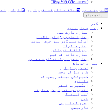
Tiếng Việt
(
Vietnamese
)
مریض بنیں
ملاقات کا وقت مقرر کریں
ایک بل ادا
بنیادی مینو
گھر
ہماری بارے ميں
ہماری بارے ميں
ہمارا مشن، وژن اور اقدار
آپ کے طبی گھر میں خوش آمدید
ہمارے اثرات
بورڈ آف ڈائریکٹرز
ہماری قائدانہ ٹیم
ہمارے فراہم کنندگان سے ملیں
ہماری خدمات
لت کی بازیابی
طرز عمل کی صحت
کمیونٹی ہیلتھ ریسپانس
دانتوں
ایکسپریس کیئر
انشورنس اندراج کی معاونت
لیب ٹیسٹنگ
طبی
بچوں کے امراض
فارمیسی