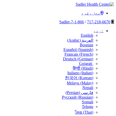
مواد
کو
محل وقوع
Sadler Health Center
چھوڑ
دیں
1-866-Sadler-7
/
717-218-6670
اردو
English
العربية
(
Arabic
)
Bosnian
Español
(
Spanish
)
Français
(
French
)
Deutsch
(
German
)
Gujarati
हिन्दी
(
Hindi
)
Italiano
(
Italian
)
한국어
(
Korean
)
Melayu
(
Malay
)
Nepali
فارسی
(
Persian
)
Русский
(
Russian
)
Somali
Telugu
ไทย
(
Thai
)