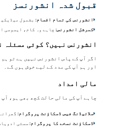
قبول شدہ انشورنسز
بشمول میڈیکیڈ،
انشورنس کی تمام اقسام:
چاہے وہ کام، ایسوسی ای
کمرشل انشورنس:
انشورنس نہیں؟ کوئی مسئلہ ن
اور ہم آپ کی مدد کے لیے خوش ہوں گے۔
مالی امداد
چاہے آپ کی مالی حالت کچھ بھی ہو، آپ 
گھرانے 
سلائیڈنگ فیس ڈسکاؤنٹ پروگرام:
سستی ادویات 
ڈسکاؤنٹ نسخے کا پروگرام: