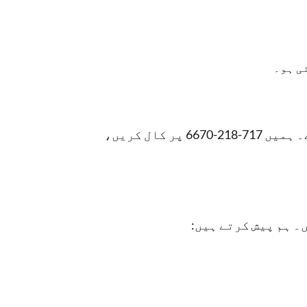
ی ہو۔
اگر آپ کے پاس انشورنس نہیں ہے تو ہم آپ کی مدد کے لیے موجود ہیں تاکہ آپ کو کوریج مل سکے۔ ہمیں 717-218-6670 پر کال کریں،
۔ ہم پیش کرتے ہیں: