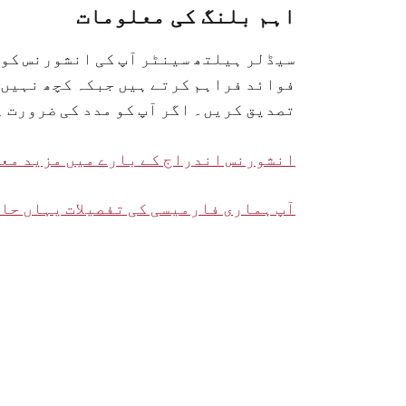
اہم بلنگ کی معلومات
سیڈلر ہیلتھ سینٹر آپ کی انشورنس کو ہ
فوائد فراہم کرتے ہیں جبکہ کچھ نہیں د
تصدیق کریں۔ اگر آپ کو مدد کی ضرورت ہو تو براہ کرم ہمی
انشورنس اندراج کے بارے میں مزید معل
آپ ہماری فارمیسی کی تفصیلات یہاں حا