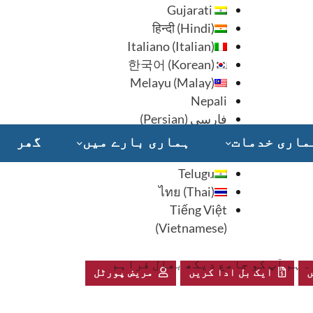
Gujarati
हिन्दी
(
Hindi
)
Italiano
(
Italian
)
한국어
(
Korean
)
Melayu
(
Malay
)
Nepali
فارسی
(
Persian
)
Русский
(
Russian
)
ماری خدمات
ہماری بارے ميں
گھر
Somali
Telugu
دینے کے طریقے – سیڈلر کے لئے ایک دل ہے!
ไทย
(
Thai
)
Tiếng Việt
(
Vietnamese
)
 ہم آپ کو جامع دیکھ بھال فراہم
ں
ایک بل ادا کریں
مریض پورٹل