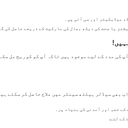
 میڈیکیئر اور سی آئی پی۔
شنز یا صحت کی دیکھ بھال کی مارکیٹ کے ذریعے حاصل کی گئ
ہيں!
اب بھی سیڈلر ہیلتھ سینٹر میں علاج حاصل کر سکتے ہیں
کے حجم اور آمدنی کی بنیاد پر۔
کے لئے.