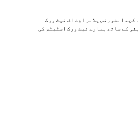
کچھ انشورنس پلانز آؤٹ آف نیٹ ورک
نی کے ساتھ ہمارے نیٹ ورک اسٹیٹس کی