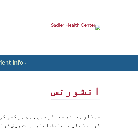
واد
و
ھوڑ
یں
Sadler Health Center
ient Info
انشورنس
سیڈلر ہیلتھ سینٹر میں، ہم ہر کسی کی
کرنے کے لیے مختلف اختیارات پیش کرت