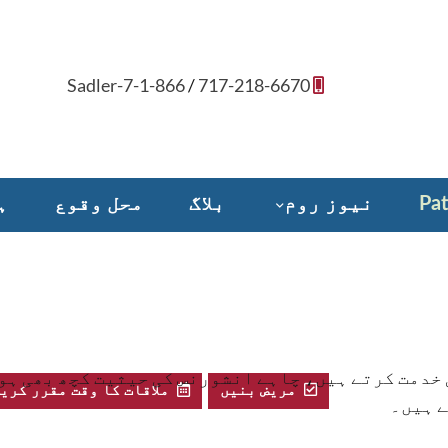
1-866-Sadler-7
/
717-218-6670
Pat
نیوز روم
بلاگ
محل وقوع
ہ
Donate to Sadler Health Center
 خدمت کرتے ہیں، چاہے انشورنس کی حیثیت کچھ بھی ہو۔
مریض بنیں
ملاقات کا وقت مقرر کری
ے ہیں۔