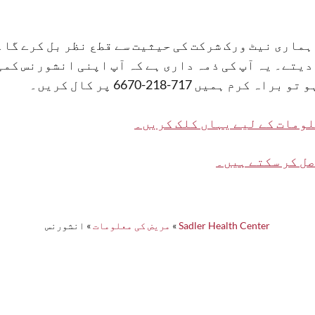
ماری نیٹ ورک شرکت کی حیثیت سے قطع نظر بل کرے گا۔ 
یتے۔ یہ آپ کی ذمہ داری ہے کہ آپ اپنی انشورنس کمپ
ں 717-218-6670 پر کال کریں۔
ومات کے لیے یہاں کلک کریں۔
صل کر سکتے ہیں۔
Sadler Health Center
»
مریض کی معلومات
»
انشورنس