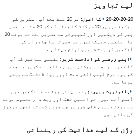
لیے تجاویز
20-20-20-20 کا اصول:
ہر 20 منٹ بعد آپ اسکرین کو
دیکھتے ہیں، 20 سیکنڈ کا وقفہ لے کر 20 فٹ دور کسی
چیز کو دیکھیں اور کمپیوٹر سے نظریں ہٹاتے ہوئے 20
بار پلکیں جھپکائیں۔ یہ چھوٹا سا جادو آپ کی
آنکھوں کو بہت ضروری آرام دیتا ہے۔
اپنی روشنی کو ایڈجسٹ کریں:
یقینی بنائیں کہ آپ
کا کمرہ آرام دہ روشنی میں ہو تاکہ اسکرین پر چمک
کم ہو۔ نرم لیمپ اکثر سخت اوور ہیڈ لائٹنگ سے بہتر
ہوتا ہے۔
ہائیڈریٹ رہیں:
زیادہ پانی پینے سے آنکھوں میں
آنسو آتے ہیں، جو انہیں خشک اور ریت دار محسوس ہونے
سے روکتے ہیں، خاص طور پر جب طویل گھنٹے توجہ مرکوز
کی جاتی ہوں۔
وژن کے لیے غذائیت کی رہنمائی