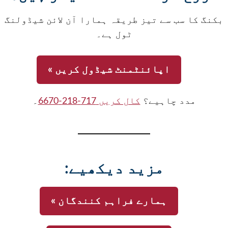
بکنگ کا سب سے تیز طریقہ ہمارا آن لائن شیڈولنگ
ٹول ہے۔
اپائنٹمنٹ شیڈول کریں »
مدد چاہیے؟
کال کریں 717-218-6670
۔
مزید دیکھیے:
ہمارے فراہم کنندگان »