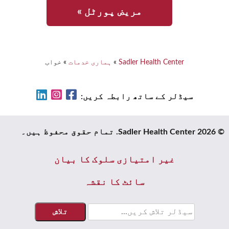
مریض پورٹل »
Sadler Health Center
»
ہماری خدمات
»
خواب
LinkedIn
Instagram
Facebook
سیڈلر کے ساتھ رابطہ کریں:
© 2026 Sadler Health Center. تمام حقوق محفوظ ہیں۔
غیر امتیازی سلوک کا بیان
سائٹ کا نقشہ
کے
لئے