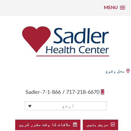
MENU
واد
و
ھوڑ
یں
Sadler Health Center
محل وقوع
1-866-Sadler-7
/
717-218-6670
اردو
مریض بنیں
ملاقات کا وقت مقرر کریں