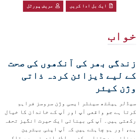
ایک بل ادا کریں
مریض پورٹل
خواب
زندگی بھر کی آنکھوں کی صحت
کے لیے ڈیزائن کردہ ذاتی
وژن کیئر
سیڈلر ہیلتھ سینٹر ایسی وژن سروسز فراہم
کرتا ہے جو واقعی آپ اور آپ کے خاندان کا خیال
رکھتی ہیں۔ آپ کی بینائی ایک حیرت انگیز تحفہ
ہے، اور ہم چاہتے ہیں کہ آپ اپنی بہترین
بینائی سے جتنا ممکن ہو لطف اندوز ہوں، تاکہ