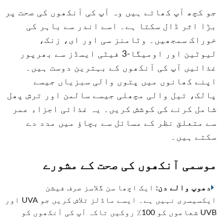
جو کچھ آپ کھاتے ہیں وہ آپ کی آنکھوں کی صحت پر
بڑا اثر ڈال سکتا ہے۔ اسے اندر سے باہر کی
خوراک سمجھیں۔ وٹامنز سی اور ای، زنک،
لیوٹین اور اومیگا-3 فیٹی ایسڈز سے بھرپور
غذائیں آپ کی آنکھوں کے بہترین دوست ہیں۔
اپنے کھانوں میں پتوں والی سبزیاں جیسے
پالک، تیل والی مچھلی جیسے سالمن اور ترش پھل
شامل کرنے کی کوشش کریں۔ یہ غذائی اجزاء عمر
سے متعلق نظر کے مسائل سے بچاؤ میں مدد دے
سکتے ہیں۔
موسمی آنکھوں کی صحت کے مشورے
دھوپ والے دن:
ایک اچھا سن گلاسز صرف فیشن
ایکسیسری نہیں ہے۔ ایسے ماڈلز تلاش کریں جو UVA اور
UVB شعاعوں کو 100٪ روکیں تاکہ آپ کی آنکھوں کو