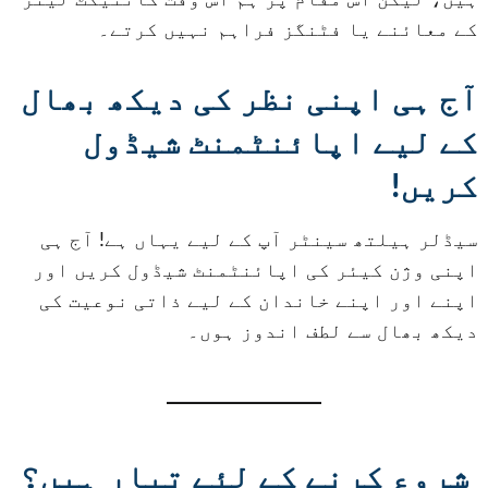
کے معائنے یا فٹنگز فراہم نہیں کرتے۔
آج ہی اپنی نظر کی دیکھ بھال
کے لیے اپائنٹمنٹ شیڈول
کریں!
سیڈلر ہیلتھ سینٹر آپ کے لیے یہاں ہے! آج ہی
اپنی وژن کیئر کی اپائنٹمنٹ شیڈول کریں اور
اپنے اور اپنے خاندان کے لیے ذاتی نوعیت کی
دیکھ بھال سے لطف اندوز ہوں۔
شروع کرنے کے لئے تیار ہیں؟