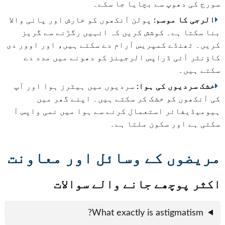
سورج کی دھوپ سے بچایا جا سکے۔
الرجی کا موسم:
پولن آنکھوں کو خارش اور پانی والا
بنا سکتا ہے۔ کوشش کریں کہ انہیں رگڑنے سے گریز
کریں۔ ٹھنڈے کمپریس آرام دے سکتے ہیں، اور اوور دی
کاؤنٹر آئی ڈراپس الرجینز کو دھونے میں مدد دے
سکتے ہیں۔
خشک سردیوں کی ہوا:
سردیوں میں ہیٹرز ہوا اور آپ
کی آنکھوں کو خشک کر سکتے ہیں۔ اپنے گھر میں
ہیومیڈیفائر استعمال کرنے سے ہوا میں نمی واپس آ
سکتی ہے اور سکون ملتا ہے۔
مریضوں کے وسائل اور معاونت
اکثر پوچھے جانے والے سوالات
What exactly is astigmatism?