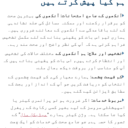
ہم کیا پیش کرتے ہیں
آنکھوں کے جامع امتحانات: آنکھوں کی
بہترین صحت
کو برقرار رکھنے اور ممکنہ مسائل کی جلد نشاندہی
کے لئے باقاعدگی سے آنکھوں کے معائنے ضروری ہیں۔
ہماری ٹیم اس بات کو یقینی بنانے کے لئے مکمل تشخیص
فراہم کرتی ہے کہ آپ کی نظر واضح اور صحت مند رہے۔
تشخیص اور علاج: ہم آنکھوں کے
مختلف حالات کی تشخیص
اور انتظام کرتے ہیں، اس بات کو یقینی بناتے ہیں کہ
آپ کو مناسب اور بروقت دیکھ بھال ملے.
کم قیمت چشمے
: ہمارے معیار کی، کم قیمت چشموں کے
انتخاب کو دریافت کریں جو آپ کے انداز اور بجٹ کے
مطابق ڈیزائن کیے گئے ہیں۔
مربوط خدمات:
اگر ضرورت ہو تو پرائمری کیئر یا
اسپیشلٹی سروسز کے لیے بغیر کسی رکاوٹ کے ریفرل
کیا جا سکتا ہے۔ وژن کیئر ہمارے "
میڈیکل مال
” کے
تصور کا حصہ ہے، جو جامع صحت کی خدمات کو ایک چھت