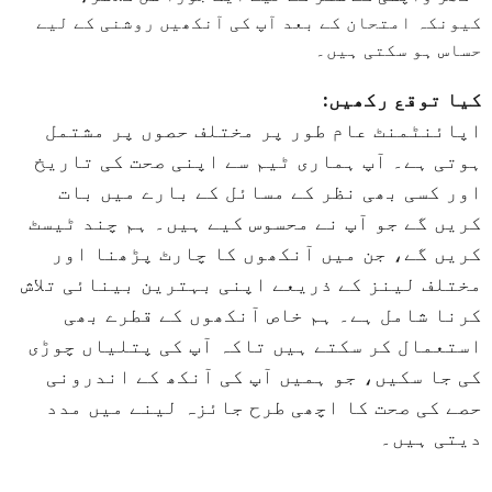
کیونکہ امتحان کے بعد آپ کی آنکھیں روشنی کے لیے
حساس ہو سکتی ہیں۔
کیا توقع رکھیں:
اپائنٹمنٹ عام طور پر مختلف حصوں پر مشتمل
ہوتی ہے۔ آپ ہماری ٹیم سے اپنی صحت کی تاریخ
اور کسی بھی نظر کے مسائل کے بارے میں بات
کریں گے جو آپ نے محسوس کیے ہیں۔ ہم چند ٹیسٹ
کریں گے، جن میں آنکھوں کا چارٹ پڑھنا اور
مختلف لینز کے ذریعے اپنی بہترین بینائی تلاش
کرنا شامل ہے۔ ہم خاص آنکھوں کے قطرے بھی
استعمال کر سکتے ہیں تاکہ آپ کی پتلیاں چوڑی
کی جا سکیں، جو ہمیں آپ کی آنکھ کے اندرونی
حصے کی صحت کا اچھی طرح جائزہ لینے میں مدد
دیتی ہیں۔