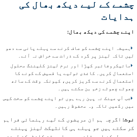
چشمے کے لیے دیکھ بھال کی
ہدایات
اپنے چشمے کی دیکھ بھال:
ہمیشہ اپنے چشمے کو صاف کرنے سے پہلے پانی سے دھو
لیں تاکہ لینز پر گرد کے ذرات سے خراش نہ آئے۔
مائیکروفائبر کپڑا اور نرم لینز کلیننگ محلول
استعمال کریں۔ کاغذی تولیے یا قمیض کے کونے کا
استعمال کرنے سے گریز کریں، کیونکہ وقت کے ساتھ
چھوٹے چھوٹے زخم بن سکتے ہیں۔
جب آپ عینک نہ پہن رہے ہوں تو اپنے چشمے کو سخت کیس
میں رکھیں تاکہ وہ محفوظ رہیں۔
نوٹ:
اگرچہ ہم ان مریضوں کے لیے رہنمائی فراہم
کر سکتے ہیں جو پہلے ہی کانٹیکٹ لینز پہنتے
ہیں، لیکن اس مقام پر ہم اس وقت کانٹیکٹ لینز