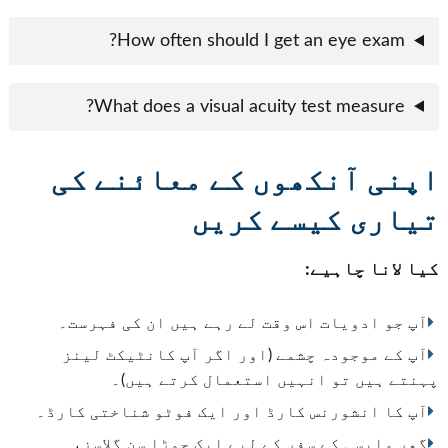
How often should I get an eye exam?
What does a visual acuity test measure?
اپنی آنکھوں کے معائنے کی
تیاری کیسے کریں
کیا لانا چاہیے:
آپ جو ادویات اس وقت لے رہے ہیں ان کی فہرست۔
آپ کے موجودہ چشمے (اور اگر آپ کانٹیکٹ لینز
پہنتے ہیں تو انہیں استعمال کرتے ہیں)۔
آپ کا انشورنس کارڈ اور ایک فوٹو شناختی کارڈ۔
گھر واپسی کے سفر کے لیے ایک جوڑا سن گلاسز،