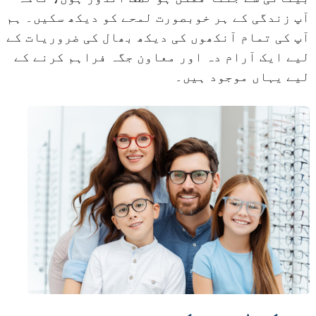
آپ زندگی کے ہر خوبصورت لمحے کو دیکھ سکیں۔ ہم
آپ کی تمام آنکھوں کی دیکھ بھال کی ضروریات کے
لیے ایک آرام دہ اور معاون جگہ فراہم کرنے کے
لیے یہاں موجود ہیں۔