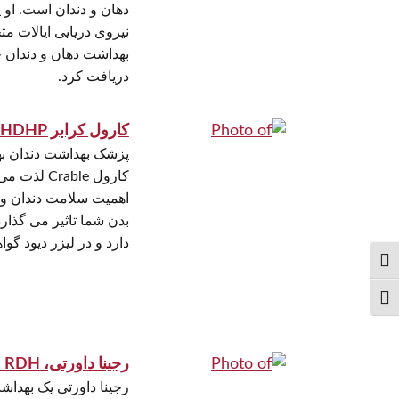
دهان و دندان است. ا
نیروی دریایی ایالات 
بهداشت دهان و دندان خو
دریافت کرد.
کارول کرابر PHDHP »
پزشک بهداشت دندان ب
کارول rable
اهمیت سلامت دندان و 
بدن شما تاثیر می گذار
دارد و در لیزر دیود گو
الت کنتراست بالا
نظیم اندازهٔ فونت
رجینا داورتی، RDH »
رجینا داورتی یک بهداش