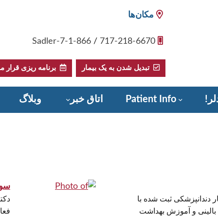
مکان‌ها
1-866-Sadler-7
/
717-218-6670
تبدیل شدن به یک بیمار
برنامه ریزی قرار مل
لر!
Patient Info
اتاق خبر
وبلاگ
سونچ
ر دندانپزشکی ثبت شده با
دکت
بالینی و آموزش بهداشت
فعا