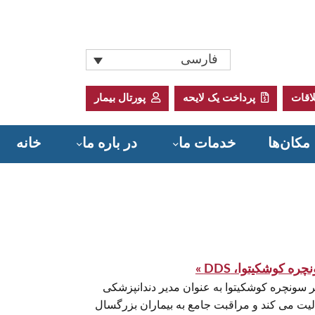
فارسی
اقات
پرداخت یک لایحه
پورتال بیمار
مکان‌ها
خدمات ما
در باره ما
خانه
Donate to Sadler Health Center
ره کوشکیتوا، DDS »
ر سونچره کوشکیتوا به عنوان مدیر دندانپزشکی
لیت می کند و مراقبت جامع به بیماران بزرگسال