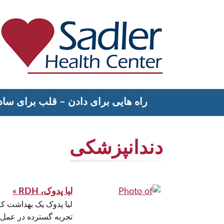
رش
ه
حتوا
Sadler Health Center
راه هایی برای دادن – قلب برای ساد
دندانپزشکی
لیا پدوک، RDH »
لیا پدوک یک بهداشت کا
تجربه گسترده در عمل 