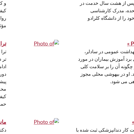
و پس از هشت سال خدمت در
و کو
متحده، مدرک کارشناسی
کیفی
د را از دانشگاه کلرادو
رواب
مؤثر
ترا ه
هداشت عمومی در سادلر،
ترا
C لذت می برد آموزش بیماران در مورد
تر 
چگونه آن را بر سلامت کلی
ادا
د. او در بیهوشی محلی مجوز
دور
اهی می شود.
پیش
محر
کیف
حما
مانی
ت کار دندانپزشکی ثبت شده با
دکت