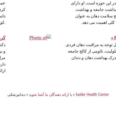
تجربه در این حوزه است. او دارای
عمو
داشت جامعه و بهداشت
کرد
 سلامت دهان به عنوان
دان
کلی اهمیت می دهد.
کورنبرگ دریافت کرد.
کریس
ل توجه به مراقبت دهان فردی
دکت
لولیت، نائومی از کالج جامعه
و بر
رک بهداشت دهان و دندان
مراق
دار
ارا
Sadler Health Center
»
با ارائه دهندگان ما آشنا شوید
»
دندانپزشکی