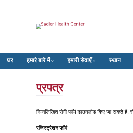
सामग्री
पर
जाएं
Sadler Health Center
घर
हमारे बारे में
हमारी सेवाएँ
स्थान
Donate to Sadler Health Center
प्रपत्र
निम्नलिखित रोगी फॉर्म डाउनलोड किए जा सकते हैं, 
रजिस्ट्रेशन फॉर्म