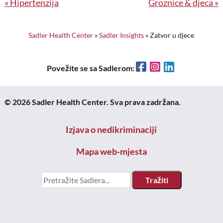
Navigacija
Hipertenzija
Groznice & djeca
članaka
Sadler Health Center
»
Sadler Insights
»
Zatvor u djece
Facebook
Instagram
LinkedIn
Povežite se sa Sadlerom:
© 2026 Sadler Health Center. Sva prava zadržana.
Izjava o nedikriminaciji
Mapa web-mjesta
Potraži
za: