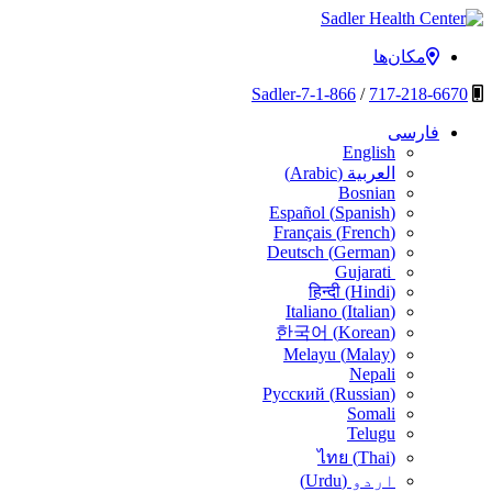
پرش
به
Sadler Health Center
مکان‌ها
محتوا
1-866-Sadler-7
/
717-218-6670
فارسی
English
العربية
(
Arabic
)
Bosnian
Español
(
Spanish
)
Français
(
French
)
Deutsch
(
German
)
Gujarati
हिन्दी
(
Hindi
)
Italiano
(
Italian
)
한국어
(
Korean
)
Melayu
(
Malay
)
Nepali
Русский
(
Russian
)
Somali
Telugu
ไทย
(
Thai
)
اردو
(
Urdu
)