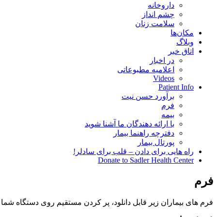
داروخانه
چشم انداز
سلامت زنان
مکان‌ها
وبلاگ
اتاق خبر
در اخبار
اعلامیه مطبوعاتی
Videos
Patient Info
برآورد حسن نیت
فرم
بیمه
با ارائه دهندگان ما آشنا شوید
دفترچه راهنما بیمار
پورتال بیمار
راه هایی برای دادن – قلب برای سادلر!
Donate to Sadler Health Center
فرم
فرم های بیماران زیر قابل دانلود، پر کردن مستقیم روی دستگاه شما 