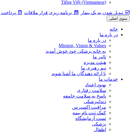
Tiếng Việt
(
Vietnamese
)
تبدیل شدن به یک بیمار
برنامه ریزی قرار ملاقات
پرداخت یک
منوی اصلی
خانه
در باره ما
در باره ما
Mission, Vision & Values
به خانه پزشکی خود خوش آمدید
تاثیر ما
هیئت مدیره
تیم رهبری ما
با ارائه دهندگان ما آشنا شوید
خدمات ما
بهبود اعتیاد
سلامت رفتاری
پاسخ به سلامت جامعه
دندانپزشکی
مراقبت اکسپرس
کمک ثبت نام بیمه
تست آزمایشگاه
پزشکی
اطفال