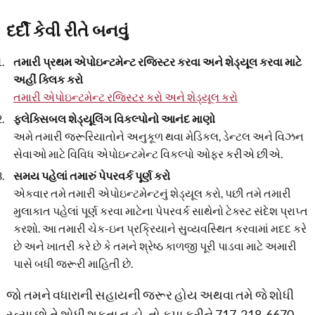
દર્દી કેવી રીતે બનવું
તમારી પ્રથમ એપોઇન્ટમેન્ટ રજિસ્ટર કરવા અને શેડ્યૂલ કરવા માટે
અહીં ક્લિક કરો
તમારી એપોઇન્ટમેન્ટ રજિસ્ટર કરો અને શેડ્યૂલ કરો
ફ્લેક્સિબલ શેડ્યૂલિંગ વિકલ્પોનો આનંદ માણો
અમે તમારી જરૂરિયાતોને અનુકૂળ થવા મેડિકલ, ડેન્ટલ અને વિઝન
સેવાઓ માટે વિવિધ એપોઇન્ટમેન્ટ વિકલ્પો ઓફર કરીએ છીએ.
સમય પહેલાં તમારું પેપરવર્ક પૂર્ણ કરો
એકવાર તમે તમારી એપોઇન્ટમેન્ટનું શેડ્યૂલ કરો, પછી તમે તમારી
મુલાકાત પહેલાં પૂર્ણ કરવા માટેના પેપરવર્ક સાથેનો ટેક્સ્ટ સંદેશ પ્રાપ્ત
કરશો. આ તમારી ચેક-ઇન પ્રક્રિયાને સુવ્યવસ્થિત કરવામાં મદદ કરે
છે અને ખાતરી કરે છે કે તમને શ્રેષ્ઠ કાળજી પૂરી પાડવા માટે અમારી
પાસે બધી જરૂરી માહિતી છે.
જો તમને વધારાની સહાયની જરૂર હોય અથવા તમે જે શોધી
રહ્યા છો તે શોધી શકતા ન હો, તો કૃપા કરીને 717-218-6670