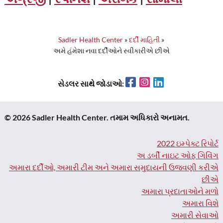
Sadler Health Center
»
દર્દી માહિતી
»
અમે હંમેશા નવા દર્દીઓને સ્વીકારીએ છીએ
Facebook
Instagram
LinkedIn
સેડલર સાથે જોડાઓ:
© 2026 Sadler Health Center. તમામ અધિકારો અનામત.
2022 ઇમ્પેક્ટ રિપોર્ટ
અ ડર્બી નાઇટ ઓફ ગિવિંગ
અમારા દર્દીઓ, અમારી ટીમ અને અમારા સમુદાયની ઉજવણી કરીએ
છીએ
અમારા પ્રદાતાઓને મળો
અમારા વિશે
અમારી સેવાઓ