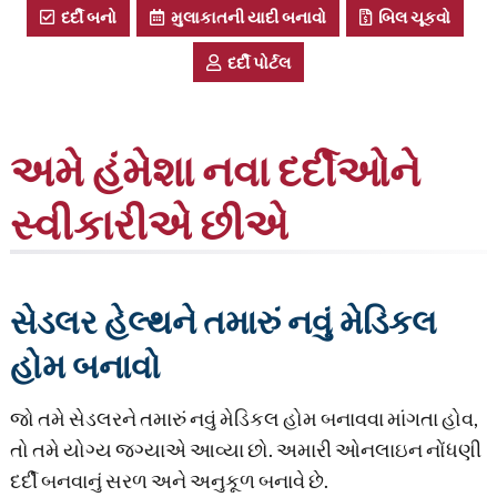
દર્દી બનો
મુલાકાતની યાદી બનાવો
બિલ ચૂકવો
દર્દી પોર્ટલ
અમે હંમેશા નવા દર્દીઓને
સ્વીકારીએ છીએ
સેડલર હેલ્થને તમારું નવું મેડિકલ
હોમ બનાવો
જો તમે સેડલરને તમારું નવું મેડિકલ હોમ બનાવવા માંગતા હોવ,
તો તમે યોગ્ય જગ્યાએ આવ્યા છો. અમારી ઓનલાઇન નોંધણી
દર્દી બનવાનું સરળ અને અનુકૂળ બનાવે છે.