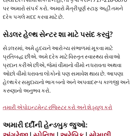
પર અમારો સંપર્ક કરો. અમારો મૈત્રીપૂર્ણ સ્ટાફ અહીં તમને
દરેક પગલે મદદ કરવા માટે છે.
સેડલર હેલ્થ સેન્ટર શા માટે પસંદ કરવું?
સેડલરમાં, અમે હૃદયને આરોગ્ય સંભાળમાં મૂકવા માટે
પ્રતિબદ્ધ છીએ. અમે દરેક માટે વિસ્તૃત સ્વાસ્થ્ય સેવાઓ
પ્રદાન કરીએ છીએ, જેમાં વીમાનો વીમો ન ધરાવતા અથવા
ઓછો વીમો ધરાવતા લોકોનો પણ સમાવેશ થાય છે. આપણા
હેલ્થકેર સમુદાયનો ભાગ બનો અને અપવાદરૂપ કાળજી અને
કરુણાનો અનુભવ કરો.
તમારી એપોઇન્ટમેન્ટ રજિસ્ટર કરો અને શેડ્યૂલ કરો
અમારી દર્દીની હેન્ડબુક જુઓ:
અંગ્રેજી
|
સ્પેનિશ
|
અરેબિક
|
સોમાલી