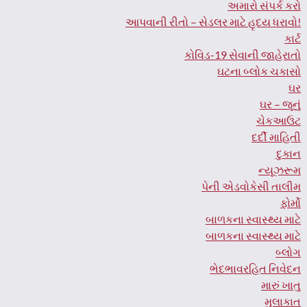
અમારો સંપર્ક કરો
આપવાની રીતો – સેડલર માટે હૃદય ધરાવો!
કાર્ટ
કોવિડ-19 સેવાની જાહેરાતો
ઘટના બ્લોક ચકાસો
ઘર
ઘર – જૂનું
ચેકઆઉટ
દર્દી માહિતી
દુકાન
ન્યૂઝરૂમ
પેની એડવોકેસી તાલીમ
ફોર્મો
બાળકના સ્વાસ્થ્ય માટે
બાળકના સ્વાસ્થ્ય માટે
બ્લોગ
ભેદભાવરહિત નિવેદન
મારું ખાતુ
મુલાકાત